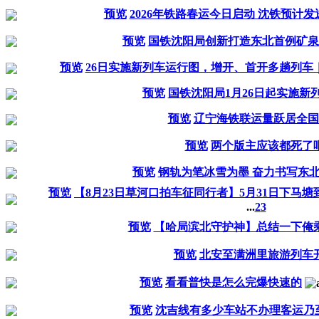
预览
2026年铁路春运今日启动 沈铁预计发
预览
国铁沈阳局创新打造东北首例矿泉
预览
26日实施新列车运行图，增开、首开多趟列车
预览
国铁沈阳局1月26日起实施新
预览
辽宁海铁联运量跃居全国
预览
两个版主应该都死了
预览
钢轨为笔冰雪为墨 奋力书写东
预览
【8月23日草河口拍车征同行者】5月31日下马
...
2
3
预览
【哈局滨北守护神】总结一下俺
预览
北安至满洲里旅游列车
预览
看看普快是怎么完爆快速的
预览
沈吉线有多少车站不办理客运乃