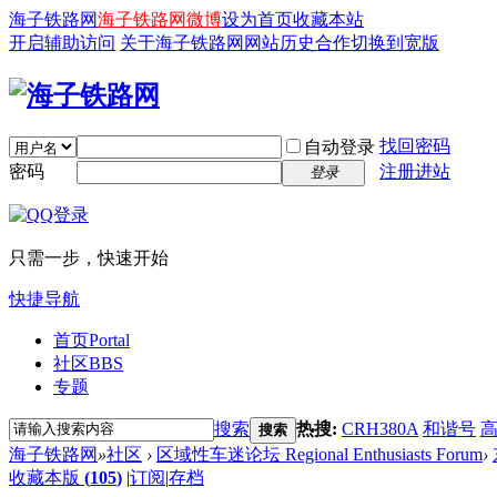
海子铁路网
海子铁路网微博
设为首页
收藏本站
开启辅助访问
关于海子铁路网
网站历史
合作
切换到宽版
找回密码
自动登录
密码
注册进站
登录
只需一步，快速开始
快捷导航
首页
Portal
社区
BBS
专题
搜索
热搜:
CRH380A
和谐号
搜索
海子铁路网
»
社区
›
区域性车迷论坛 Regional Enthusiasts Forum
›
收藏本版
(
105
)
|
订阅
|
存档