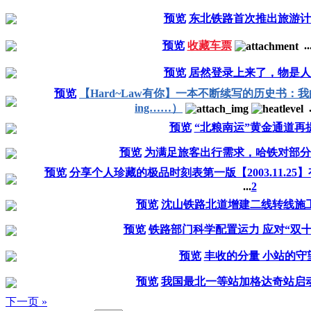
预览
东北铁路首次推出旅游计
预览
收藏车票
..
预览
居然登录上来了，物是人
预览
【Hard~Law有你】一本不断续写的历史书
ing……）
.
预览
“北粮南运”黄金通道再
预览
为满足旅客出行需求，哈铁对部分
预览
分享个人珍藏的极品时刻表第一版【2003.11.2
...
2
预览
沈山铁路北道增建二线转线施
预览
铁路部门科学配置运力 应对“双
预览
丰收的分量 小站的守
预览
我国最北一等站加格达奇站启
下一页 »