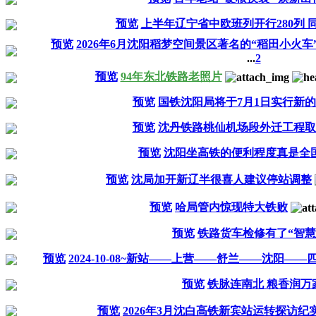
预览
上半年辽宁省中欧班列开行280列 同比
预览
2026年6月沈阳稻梦空间景区著名的“稻田小火
...
2
预览
94年东北铁路老照片
预览
国铁沈阳局将于7月1日实行新
预览
沈丹铁路桃仙机场段外迁工程取
预览
沈阳坐高铁的便利程度真是全
预览
沈局加开新辽半很喜人建议停站调整
预览
哈局管内惊现特大铁败
预览
铁路货车检修有了“智慧
预览
2024-10-08~新站——上营——舒兰——沈阳—
预览
铁脉连南北 粮香润万
预览
2026年3月沈白高铁新宾站运转探访纪