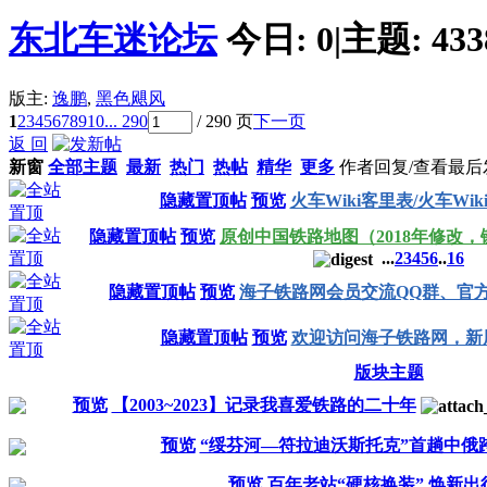
东北车迷论坛
今日:
0
|
主题:
433
版主:
逸鹏
,
黑色飓风
1
2
3
4
5
6
7
8
9
10
... 290
/ 290 页
下一页
返 回
新窗
全部主题
最新
热门
热帖
精华
更多
作者
回复/查看
最后
隐藏置顶帖
预览
火车Wiki客里表/火车Wik
隐藏置顶帖
预览
原创中国铁路地图（2018年修改
...
2
3
4
5
6
..
16
隐藏置顶帖
预览
海子铁路网会员交流QQ群、官
隐藏置顶帖
预览
欢迎访问海子铁路网，新
版块主题
预览
【2003~2023】记录我喜爱铁路的二十年
预览
“绥芬河—符拉迪沃斯托克”首趟中俄
预览
百年老站“硬核换装” 焕新出