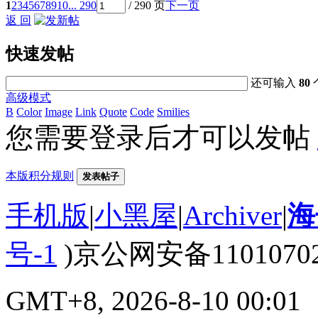
1
2
3
4
5
6
7
8
9
10
... 290
/ 290 页
下一页
返 回
快速发帖
还可输入
80
高级模式
B
Color
Image
Link
Quote
Code
Smilies
您需要登录后才可以发帖
本版积分规则
发表帖子
手机版
|
小黑屋
|
Archiver
|
海
号-1
)京公网安备110107020
GMT+8, 2026-8-10 00:01