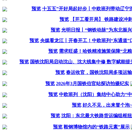
预览
十五五”开好局起好步丨中欧班列带动辽宁深度
预览
【开工看开局】 铁路建设冲刺
预览
光明日报丨“钢铁动脉”为东北振
预览
央媒看龙江丨开春开工！中欧班列“东通道”
预览
需求旺盛！哈铁精准施策保障“北粮
预览
国铁沈阳局启动沈山、沈大线集中修 数字赋能提
预览
春运收官，国铁沈阳局多项运输
预览
2026年3月国铁伯官站探访拍摄纪实
预览
中欧班列（沈阳）集结中心助力“中
预览
好久不见，出来冒个泡~~
预览
沈阳：东北最大铁路货运编组枢纽
预览
鞍钢博物馆内的“铁路元素”展示