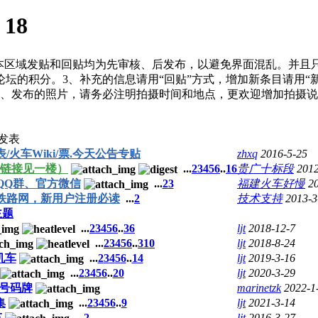
:
18
本区域发贴和回贴均为先审核、后发布，以避免界面混乱。并且
坛的积分。3、补充的信息请用“回贴”方式，增加新条目请用“
5、发布的照片，请务必注明拍摄时间和地点，更欢迎增加拍摄说
发表
表/火车Wiki/票.今天公告专贴
zhxq
2016-5-25
，链接见一楼）
...
2
3
4
5
6
..
16
贵广十标段
2012
QQ群、官方微信
...
2
3
福建火车好慢
2
铁路网，新用户注册必读
...
2
技术支持
2013-3
主题
...
2
3
4
5
6
..
36
ljt
2018-12-7
...
2
3
4
5
6
..
310
ljt
2018-8-24
机车
...
2
3
4
5
6
..
14
ljt
2019-3-16
...
2
3
4
5
6
..
20
ljt
2020-3-29
号码牌
marinetzk
2022-1
集
...
2
3
4
5
6
..
9
ljt
2021-3-14
车
...
2
ljt
2016-3-27