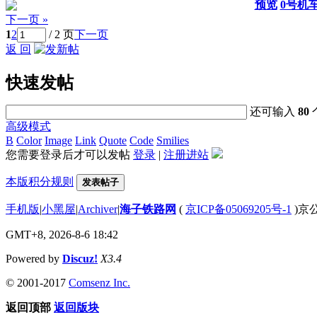
预览
0号机
下一页 »
1
2
/ 2 页
下一页
返 回
快速发帖
还可输入
80
高级模式
B
Color
Image
Link
Quote
Code
Smilies
您需要登录后才可以发帖
登录
|
注册进站
本版积分规则
发表帖子
手机版
|
小黑屋
|
Archiver
|
海子铁路网
(
京ICP备05069205号-1
)京公
GMT+8, 2026-8-6 18:42
Powered by
Discuz!
X3.4
© 2001-2017
Comsenz Inc.
返回顶部
返回版块