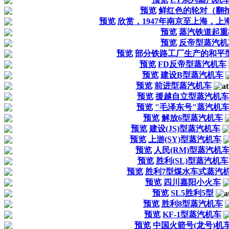
预览
鲜红色的轮对（翻
预览
欣赏，1947年南京至上海，
预览
蒸汽铁道起重
预览
反帝型蒸汽机
预览
部分铁路工厂生产的和平
预览
FD反帝型蒸汽机车
预览
建设B型蒸汽机车
预览
前进型蒸汽机车
预览
援越自立型蒸汽机车
预览
"毛泽东号"蒸汽机
预览
解放6型蒸汽机车
预览
建设(JS)型蒸汽机车
预览
上游(SY)型蒸汽机车
预览
人民(RM)型蒸汽机
预览
胜利(SL)型蒸汽机车
预览
胜利7型煤水车式蒸汽
预览
四川嘉阳小火车
预览
SL5胜利5型
预览
胜利8型蒸汽机车
预览
KF-1型蒸汽机车
预览
中国火箭号(龙号)机