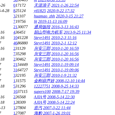
-26
0
17172
天涯浪子
2021-1-26 22:54
-4-28
8
25124
ytl1825
2020-9-22 17:32
3
21107
huamao_zhh
2020-3-15 21:27
7
19756
ljt
2019-11-13 16:09
21
30077
通局饭段
2016-3-13 16:43
-16
4
36451
韶山型电力机车
2013-9-25 11:34
-16
10
41228
Steyr1491
2010-2-3 11:16
7
46
86880
Steyr1491
2010-2-1 12:12
-16
2
31129
兴安三郎
2010-1-20 16:59
7
35298
兴安三郎
2010-1-20 16:56
-18
2
30462
兴安三郎
2010-1-20 16:56
7
21
54449
Steyr1491
2010-1-19 09:14
7
31
64727
Steyr1491
2010-1-19 09:06
7
3
32195
兴安三郎
2010-1-9 21:32
7
1
31575
金刚葫芦娃
2008-12-10 14:44
-18
5
31296
12227751
2008-9-25 14:33
10
37115
superx100
2008-7-17 19:39
-16
2
26568
AJIA号
2008-5-14 22:30
-18
1
28309
AJIA号
2008-5-14 22:24
-13
1
27804
造汽
2007-3-22 11:44
7
1
27087
海豹
2007-1-26 19:01