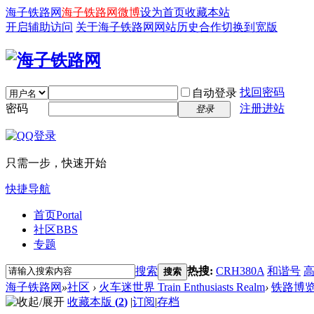
海子铁路网
海子铁路网微博
设为首页
收藏本站
开启辅助访问
关于海子铁路网
网站历史
合作
切换到宽版
找回密码
自动登录
密码
注册进站
登录
只需一步，快速开始
快捷导航
首页
Portal
社区
BBS
专题
搜索
热搜:
CRH380A
和谐号
搜索
海子铁路网
»
社区
›
火车迷世界 Train Enthusiasts Realm
›
铁路博
收藏本版
(
2
)
|
订阅
|
存档