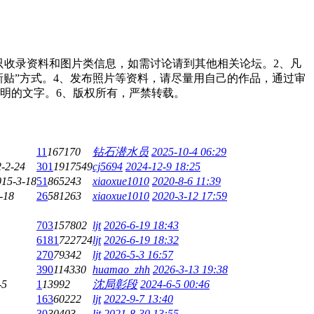
只收录资料和图片类信息，如需讨论请到其他相关论坛。2、凡
新贴”方式。4、发布照片等资料，请尽量用自己的作品，通过审
明的文字。6、版权所有，严禁转载。
11
167170
钻石潜水员
2025-10-4 06:29
-2-24
301
1917549
cj5694
2024-12-9 18:25
015-3-18
51
865243
xiaoxue1010
2020-8-6 11:39
-18
26
581263
xiaoxue1010
2020-3-12 17:59
703
157802
ljt
2026-6-19 18:43
6181
722724
ljt
2026-6-19 18:32
270
79342
ljt
2026-5-3 16:57
390
114330
huamao_zhh
2026-3-13 19:38
-5
1
13992
沈局彰段
2024-6-5 00:46
163
60222
ljt
2022-9-7 13:40
30
30403
ljt
2021-8-30 13:55