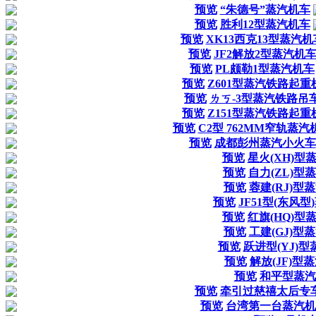
预览
“朱德号”蒸汽机车
预览
胜利12型蒸汽机车
预览
XK13西克13型蒸汽机
预览
JF2解放2型蒸汽机
预览
PL颇勒1型蒸汽机车
预览
Z601型蒸汽铁路起重
预览
ㄌㄎ-3型蒸汽铁路吊
预览
Z151型蒸汽铁路起重
预览
C2型 762MM窄轨蒸汽
预览
成都彭州蒸汽小火车
预览
星火(XH)型
预览
自力(ZL)型
预览
蓉建(RJ)型
预览
JF51型(东风
预览
红旗(HQ)型
预览
工建(GJ)型
预览
跃进型(YJ)
预览
解放(JF)型
预览
和平型蒸汽
预览
牵引过慈禧太后专
预览
台湾第一台蒸汽机