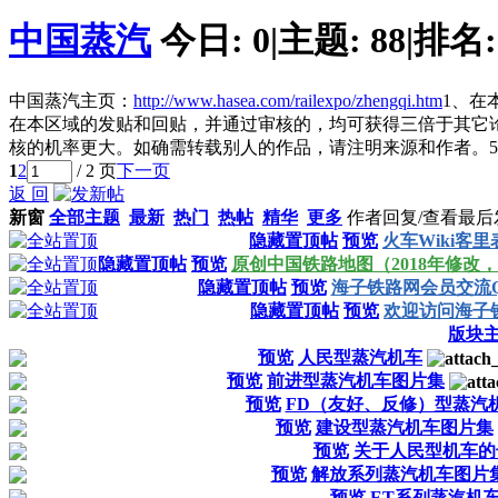
中国蒸汽
今日:
0
|
主题:
88
|
排名
中国蒸汽主页：
http://www.hasea.com/railexpo/zhengqi.htm
1、在
在本区域的发贴和回贴，并通过审核的，均可获得三倍于其它论
核的机率更大。如确需转载别人的作品，请注明来源和作者。
1
2
/ 2 页
下一页
返 回
新窗
全部主题
最新
热门
热帖
精华
更多
作者
回复/查看
最后
隐藏置顶帖
预览
火车Wiki客里
隐藏置顶帖
预览
原创中国铁路地图（2018年修改
隐藏置顶帖
预览
海子铁路网会员交流
隐藏置顶帖
预览
欢迎访问海子
版块
预览
人民型蒸汽机车
预览
前进型蒸汽机车图片集
预览
FD（友好、反修）型蒸汽
预览
建设型蒸汽机车图片集
预览
关于人民型机车的
预览
解放系列蒸汽机车图片
预览
ET系列蒸汽机