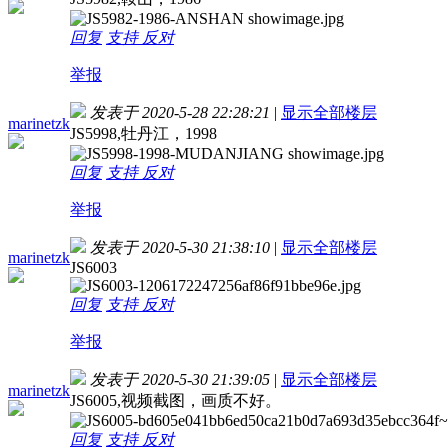
回复
支持
反对
举报
发表于 2020-5-28 22:28:21
|
显示全部楼层
marinetzk
JS5998,牡丹江，1998
回复
支持
反对
举报
发表于 2020-5-30 21:38:10
|
显示全部楼层
marinetzk
JS6003
回复
支持
反对
举报
发表于 2020-5-30 21:39:05
|
显示全部楼层
marinetzk
JS6005,视频截图，画质不好。
回复
支持
反对