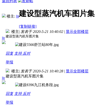
返回列表
建设型蒸汽机车图片集
楼主:
ljt
[复制链接]
楼主
|
发表于 2020-5-21 10:40:02
|
显示全部楼层
建设型蒸汽机车图片集
ljt
回复
支持
反对
举报
楼主
|
发表于 2020-5-21 10:40:28
|
显示全部楼层
建设型蒸汽机车图片集
ljt
回复
支持
反对
举报