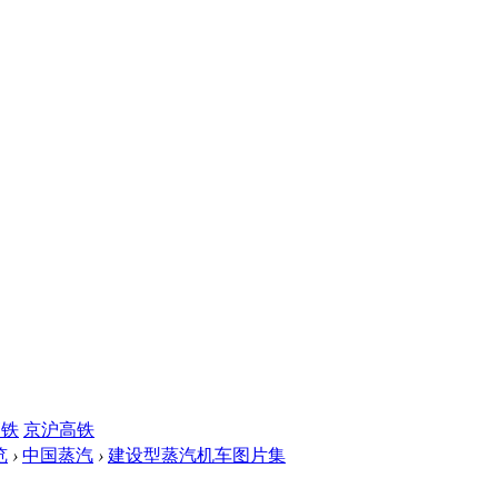
高铁
京沪高铁
览
›
中国蒸汽
›
建设型蒸汽机车图片集