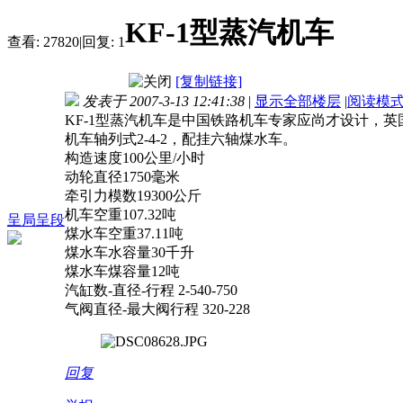
KF-1型蒸汽机车
查看:
27820
|
回复:
1
[复制链接]
发表于 2007-3-13 12:41:38
|
显示全部楼层
|
阅读模
KF-1型蒸汽机车是中国铁路机车专家应尚才设计，英国
机车轴列式2-4-2，配挂六轴煤水车。
构造速度100公里/小时
动轮直径1750毫米
牵引力模数19300公斤
机车空重107.32吨
呈局呈段
煤水车空重37.11吨
煤水车水容量30千升
煤水车煤容量12吨
汽缸数-直径-行程 2-540-750
气阀直径-最大阀行程 320-228
回复