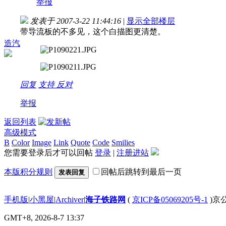
举报
发表于 2007-3-22 11:44:16
|
显示全部楼层
带导流板的不多见，这个白描图更清楚。
造汽
回复
支持
反对
举报
返回列表
高级模式
B
Color
Image
Link
Quote
Code
Smilies
您需要登录后才可以回帖
登录
|
注册进站
本版积分规则
回帖后跳转到最后一页
发表回复
手机版
|
小黑屋
|
Archiver
|
海子铁路网
(
京ICP备05069205号-1
)京公
GMT+8, 2026-8-7 13:37