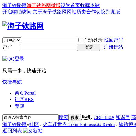
海子铁路网
海子铁路网微博
设为首页
收藏本站
开启辅助访问
关于海子铁路网
网站历史
合作
切换到宽版
找回密码
自动登录
密码
注册进站
登录
只需一步，快速开始
快捷导航
首页
Portal
社区
BBS
专题
搜索
热搜:
CRH380A
和谐号
搜索
海子铁路网
»
社区
›
火车迷世界 Train Enthusiasts Realm
›
铁路博
返回列表