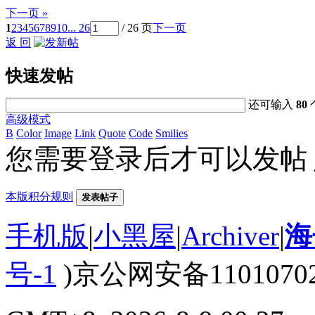
下一页 »
1
2
3
4
5
6
7
8
9
10
... 26
/ 26 页
下一页
返 回
快速发帖
还可输入
80
高级模式
B
Color
Image
Link
Quote
Code
Smilies
您需要登录后才可以发帖
本版积分规则
发表帖子
手机版
|
小黑屋
|
Archiver
|
海
号-1
)京公网安备110107020