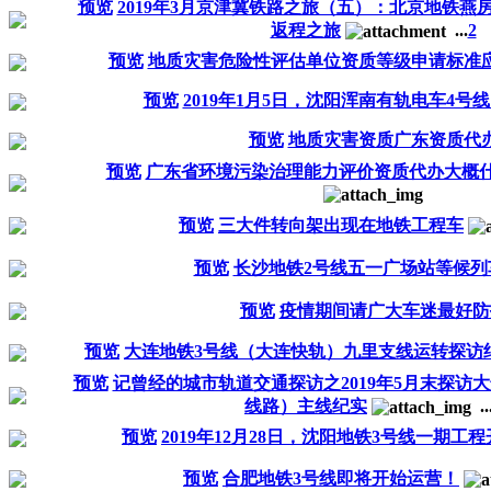
预览
2019年3月京津冀铁路之旅（五）：北京地铁燕
返程之旅
...
2
预览
地质灾害危险性评估单位资质等级申请标准
预览
2019年1月5日，沈阳浑南有轨电车4号
预览
地质灾害资质广东资质代
预览
广东省环境污染治理能力评价资质代办大概
预览
三大件转向架出现在地铁工程车
预览
长沙地铁2号线五一广场站等候列
预览
疫情期间请广大车迷最好防
预览
大连地铁3号线（大连快轨）九里支线运转探访
预览
记曾经的城市轨道交通探访之2019年5月末探访
线路）主线纪实
..
预览
2019年12月28日，沈阳地铁3号线一期工
预览
合肥地铁3号线即将开始运营！