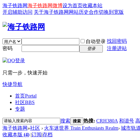
海子铁路网
海子铁路网微博
设为首页
收藏本站
开启辅助访问
关于海子铁路网
网站历史
合作
切换到宽版
找回密码
自动登录
密码
注册进站
登录
只需一步，快速开始
快捷导航
首页
Portal
社区
BBS
专题
搜索
热搜:
CRH380A
和谐号
搜索
海子铁路网
»
社区
›
火车迷世界 Train Enthusiasts Realm
›
城市轨
收藏本版
(
4
)
|
订阅
|
存档