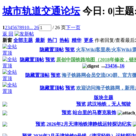
城市轨道交通论坛
今日:
0
|
主题
1
2
3
4
5
6
7
8
9
10
... 26
/ 26 页
下一页
返 回
新窗
全部主题
最新
热门
热帖
精华
更多
作者
回复/查看
最后
隐藏置顶帖
预览
火车Wiki客里表/火车Wiki
隐藏置顶帖
预览
原创中国铁路地图（2018年修改，链
...
2
3
4
5
6
..
16
隐藏置顶帖
预览
海子铁路网会员交流QQ群、官方
隐藏置顶帖
预览
欢迎访问海子铁路网，新用
版块主题
预览
武汉地铁，无人驾驶
预览
站台里的马赛克装饰
预览
2026年2月天津地铁津静线运转探访纪实
预览
2026年2月天津地铁9号线（津滨轻轨）运转探