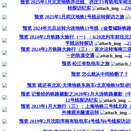
预览
2025年1月北京地铁亦庄线、亦庄T1有轨电车和
转探访纪实
...
2
3
预览
2025年1月武汉地铁1号线运转探访之旅
预览
2024年元旦运转大连地铁13号线（金普城际铁
预览
2024年2月铁路大旅行（一）：K28次列车前往
平线运转探访
...
2
预览
2024年2月铁路大旅行（三）：首次运转海南三
一的轨道交通
...
2
预览
松江有轨电车之旅
预览
怎么就从中间给断了？
预览
谁还有北京·天津地铁东急车(北京地铁M型)的图
预览
记曾经的铁路摄影之2020年1月大连铁路摄影（
12号线探访纪实
..
预览
2023年1月大旅行（三）：上海地铁三号线北段
外滩观光隧道运转
.
预览
2019年2月沈阳浑南有轨电车4号线与6号线探访