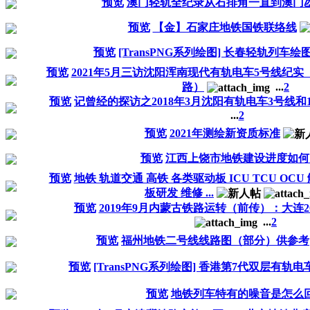
预览
澳门轻轨全纪录从石排角一直到澳门
预览
【金】石家庄地铁国铁联络线
预览
[TransPNG系列绘图] 长春轻轨列车绘
预览
2021年5月三访沈阳浑南现代有轨电车5号线纪
路）
...
2
预览
记曾经的探访之2018年3月沈阳有轨电车3号线和
...
2
预览
2021年测绘新资质标准
预览
江西上饶市地铁建设进度如何
预览
地铁 轨道交通 高铁 各类驱动板 ICU TCU OC
板研发 维修 ...
预览
2019年9月内蒙古铁路运转（前传）：大连
...
2
预览
福州地铁二号线线路图（部分）供参考
预览
[TransPNG系列绘图] 香港第7代双层有轨
预览
地铁列车特有的噪音是怎么