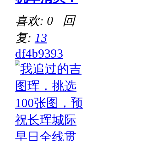
喜欢: 0 回
复:
13
df4b9393