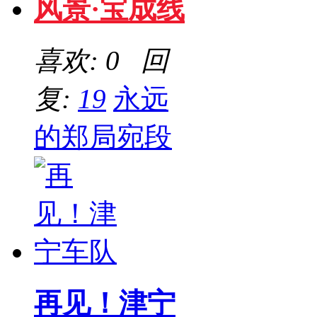
风景·宝成线
喜欢: 0 回
复:
19
永远
的郑局宛段
再见！津宁