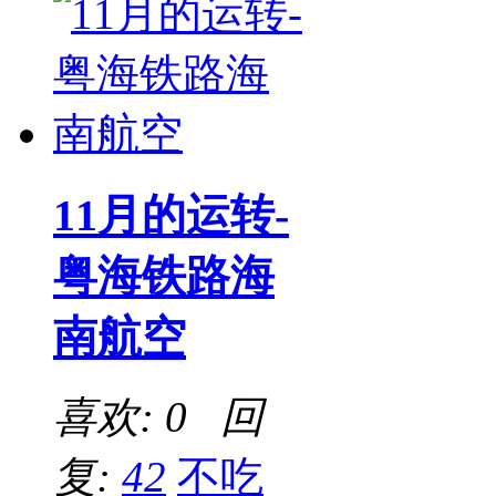
11月的运转-
粤海铁路海
南航空
喜欢: 0 回
复:
42
不吃