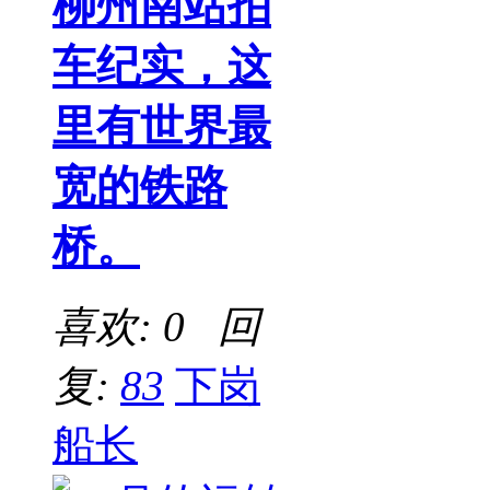
柳州南站拍
车纪实，这
里有世界最
宽的铁路
桥。
喜欢: 0 回
复:
83
下岗
船长