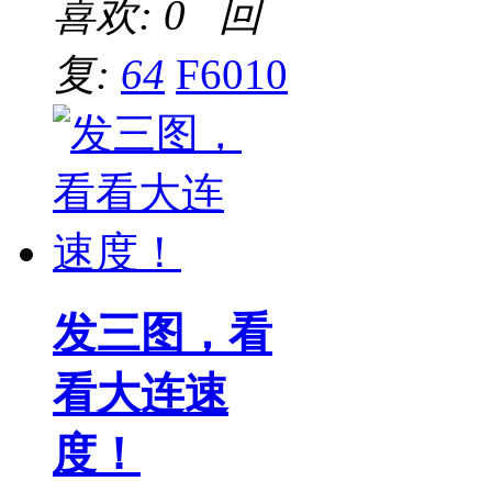
喜欢: 0 回
复:
64
F6010
发三图，看
看大连速
度！