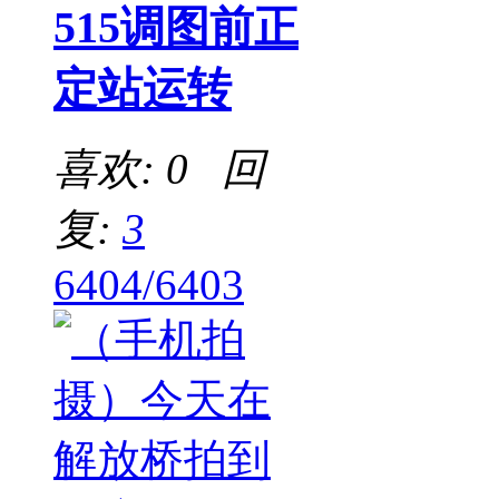
515调图前正
定站运转
喜欢: 0 回
复:
3
6404/6403