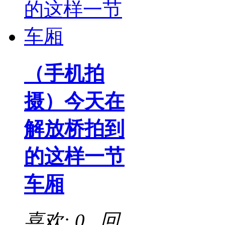
（手机拍
摄）今天在
解放桥拍到
的这样一节
车厢
喜欢: 0 回