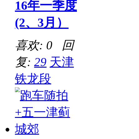
16年一季度
(2、3月）
喜欢: 0 回
复:
29
天津
铁龙段