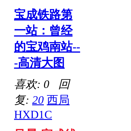
宝成铁路第
一站：曾经
的宝鸡南站--
-高清大图
喜欢: 0 回
复:
20
西局
HXD1C