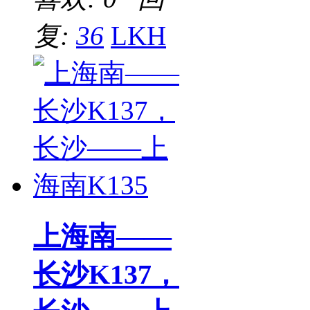
复:
36
LKH
上海南——
长沙K137，