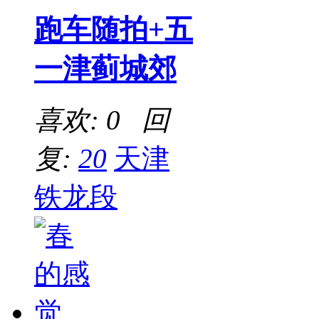
跑车随拍+五
一津蓟城郊
喜欢: 0 回
复:
20
天津
铁龙段