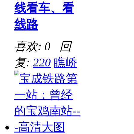
线看车、看
线路
喜欢: 0 回
复:
220
瞧峤