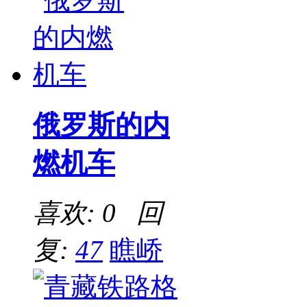
俄罗斯的内
燃机车
喜欢: 0 回
复:
47
瞧峤