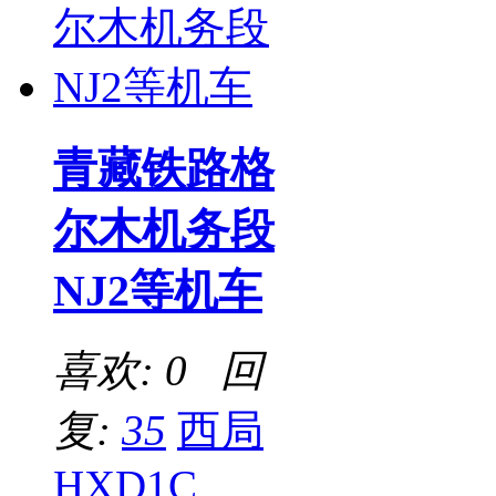
青藏铁路格
尔木机务段
NJ2等机车
喜欢: 0 回
复:
35
西局
HXD1C