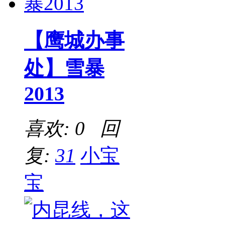
【鹰城办事
处】雪暴
2013
喜欢: 0 回
复:
31
小宝
宝