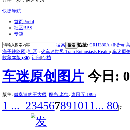
只需一步，快速开始
快捷导航
首页
Portal
社区
BBS
专题
搜索
热搜:
CRH380A
和谐号
搜索
海子铁路网
»
社区
›
火车迷世界 Train Enthusiasts Realm
›
车迷原
收藏本版
(
36
)
|
订阅
|
存档
车迷原创图片
今日:
0
版主:
做奥迪的王大师
,
魔光-老徐
,
東風五-1895
1 ...
2
3
4
5
6
7
8
9
10
11
... 80