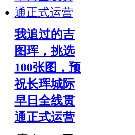
我追过的吉
图珲，挑选
100张图，预
祝长珲城际
早日全线贯
通正式运营