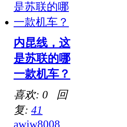
内昆线，这
是苏联的哪
一款机车？
喜欢: 0 回
复:
41
awjw8008