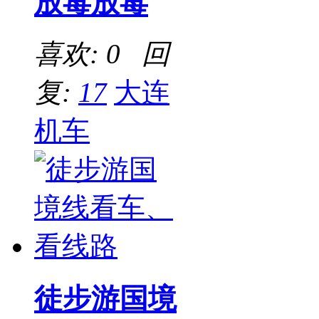
放毒放毒
喜欢: 0 回
复:
17
大连
机车
徒步游国境