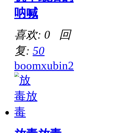
呐喊
喜欢: 0 回
复:
50
boomxubin2