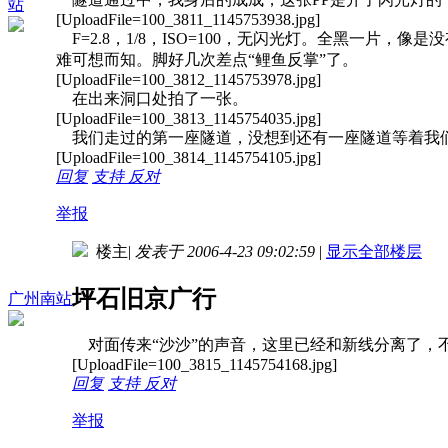
站
[UploadFile=100_3811_1145753938.jpg]
F=2.8，1/8，ISO=100，无闪光灯。全黑一片
难可想而知。脚好几次差点“鲤鱼反掌”了。
[UploadFile=100_3812_1145753978.jpg]
在出来洞口处拍了一张。
[UploadFile=100_3813_1145754035.jpg]
我们走过的第一座隧道，没想到还有一座隧道等着我
[UploadFile=100_3814_1145754105.jpg]
回复
支持
反对
举报
楼主
|
发表于 2006-4-23 09:02:59
|
显示全部楼层
坪石旧京广行
广州南站
对面传来“沙沙”的声音，这里已经和新线分离了，
[UploadFile=100_3815_1145754168.jpg]
回复
支持
反对
举报