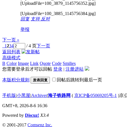
[UploadFile=100_3879_1145756352.jpg]
[UploadFile=100_3885_1145756384.jpg]
回复
支持
反对
举报
下一页 »
1
2
3
4
/ 4 页
下一页
返回列表
高级模式
B
Color
Image
Link
Quote
Code
Smilies
您需要登录后才可以回帖
登录
|
注册进站
本版积分规则
回帖后跳转到最后一页
发表回复
手机版
|
小黑屋
|
Archiver
|
海子铁路网
(
京ICP备05069205号-1
)京公
GMT+8, 2026-8-6 16:36
Powered by
Discuz!
X3.4
© 2001-2017
Comsenz Inc.