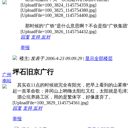
[UploadFile=100_3824_1145754359.jpg]
[UploadFile=100_3825_1145754380.jpg]
[UploadFile=100_3828_1145754400.jpg]
那时候的“广铁”是什么意思啊？不会是指“广铁集
[UploadFile=100_3826_1145754432.jpg]
回复
支持
反对
举报
楼主
|
发表于 2006-4-23 09:09:29
|
显示全部楼层
坪石旧京广行
广州
南站
其实在11点的时候就完全有阳光，把早上看到的山雾瘴
起一首革命歌：井冈山上哟嗨太阳红又红，太阳就是毛泽
泗公坑养路工区，用的是繁体字，好像废弃了。
[UploadFile=100_3829_1145754561.jpg]
回复
支持
反对
举报