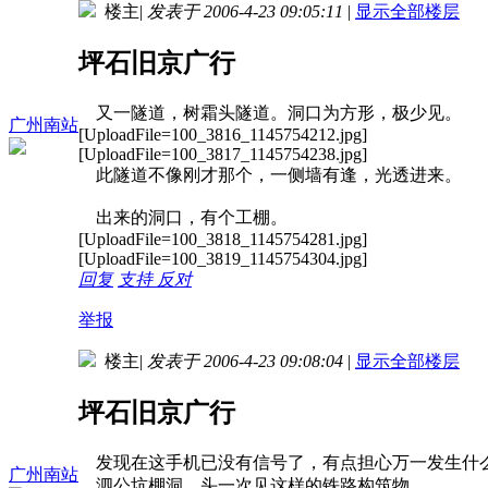
楼主
|
发表于 2006-4-23 09:05:11
|
显示全部楼层
坪石旧京广行
又一隧道，树霜头隧道。洞口为方形，极少见。
广州南站
[UploadFile=100_3816_1145754212.jpg]
[UploadFile=100_3817_1145754238.jpg]
此隧道不像刚才那个，一侧墙有逢，光透进来。
出来的洞口，有个工棚。
[UploadFile=100_3818_1145754281.jpg]
[UploadFile=100_3819_1145754304.jpg]
回复
支持
反对
举报
楼主
|
发表于 2006-4-23 09:08:04
|
显示全部楼层
坪石旧京广行
发现在这手机已没有信号了，有点担心万一发生什么
广州南站
泗公坑棚洞，头一次见这样的铁路构筑物。