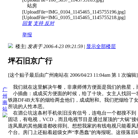
站房
[UploadFile=IMG_0104_1145465_1145755196.jpg]
[UploadFile=IMG_0105_1145465_1145755218.jpg]
回复
支持
反对
举报
楼主
|
发表于 2006-4-23 09:21:59
|
显示全部楼层
坪石旧京广行
[这个贴子最后由广州南站在 2006/04/23 11:04am 第 1 次编辑]
我们就在这里解决午餐，非康师傅方便面是我们的救星，
广
小插曲：成成买方便面的时候，给了十块。女主人找回一
州
铁路DF4B大车的烟给两盒他们，成成附和。我们把烟给了
南
所说的人性本恶。
站
在泗公坑这条村手机依旧没有信号，连电台一个都搜不到（
固话，有电视，VCD，而且电视节目是通过屋顶的“大锅”
连凤凰的其他频道都收得到。想想我家的有线电视只能看凤
个台。房门上还贴着超级女声“李愚蠢”的海报呢。这很落后