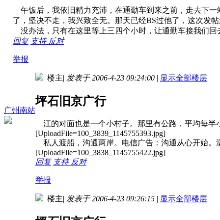
午饭后，我依旧精力充沛，在通勤车到来之前，走去下一
了，坚决不走，我兴致全无。那天已经BS过他了，这次发帖
没办法，只有在这里等上三四个小时，让通勤车接我们回
回复
支持
反对
举报
楼主
|
发表于 2006-4-23 09:24:00
|
显示全部楼层
坪石旧京广行
广州南站
江的对面也是一个小村子。那里有公路，平均每半小
[UploadFile=100_3839_1145755393.jpg]
私人渡船，沟通两岸。电信广告：沟通从心开始。泗
[UploadFile=100_3838_1145755422.jpg]
回复
支持
反对
举报
楼主
|
发表于 2006-4-23 09:26:15
|
显示全部楼层