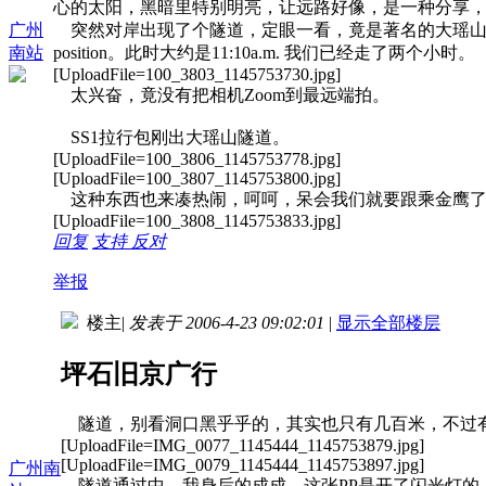
心的太阳，黑暗里特别明亮，让远路好像，是一种分享
突然对岸出现了个隧道，定眼一看，竟是著名的大瑶山
广州
position。此时大约是11:10a.m. 我们已经走了两个小时。
南站
[UploadFile=100_3803_1145753730.jpg]
太兴奋，竟没有把相机Zoom到最远端拍。
SS1拉行包刚出大瑶山隧道。
[UploadFile=100_3806_1145753778.jpg]
[UploadFile=100_3807_1145753800.jpg]
这种东西也来凑热闹，呵呵，呆会我们就要跟乘金鹰
[UploadFile=100_3808_1145753833.jpg]
回复
支持
反对
举报
楼主
|
发表于 2006-4-23 09:02:01
|
显示全部楼层
坪石旧京广行
隧道，别看洞口黑乎乎的，其实也只有几百米，不过
[UploadFile=IMG_0077_1145444_1145753879.jpg]
[UploadFile=IMG_0079_1145444_1145753897.jpg]
广州南
隧道通过中，我身后的成成，这张PP是开了闪光灯的，F=2.8