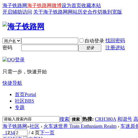
海子铁路网
海子铁路网微博
设为首页
收藏本站
开启辅助访问
关于海子铁路网
网站历史
合作
切换到宽版
找回密码
自动登录
密码
注册进站
登录
只需一步，快速开始
快捷导航
首页
Portal
社区
BBS
专题
搜索
热搜:
CRH380A
和谐号
搜索
海子铁路网
»
社区
›
火车迷世界 Train Enthusiasts Realm
›
车迷原
1
2
3
4
/ 4 页
下一页