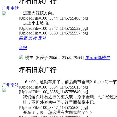
坪石旧京广行
广州南站
远望大源镇方向。
[UploadFile=100_3844_1145755488.jpg]
走上小山坡拍。
[UploadFile=100_3847_1145755532.jpg]
[UploadFile=100_3850_1145755557.jpg]
回复
支持
反对
举报
楼主
|
发表于 2006-4-23 09:28:54
|
显示全部楼层
坪石旧京广行
16：00，通勤车来了，前后两节金鹰210，中间一节
广州南站
[UploadFile=100_3854_1145755613.jpg]
[UploadFile=100_3856_1145755640.jpg]
我们这次坪石之行的重头戏，添乘金鹰。^_^ 经过
哇，不但外表像中巴，连里面都像中巴。
[UploadFile=100_3857_1145755685.jpg]
开车了，咦，怎么没有方向盘的？^_^