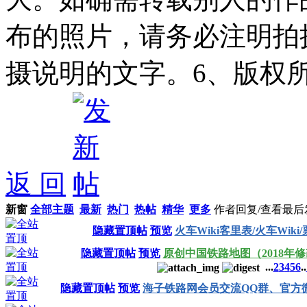
布的照片，请务必注明拍
摄说明的文字。6、版权
返 回
新窗
全部主题
最新
热门
热帖
精华
更多
作者
回复/查看
最后
隐藏置顶帖
预览
火车Wiki客里表/火车Wiki
隐藏置顶帖
预览
原创中国铁路地图（2018年
...
2
3
4
5
6
..
隐藏置顶帖
预览
海子铁路网会员交流QQ群、官方