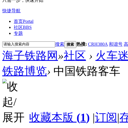
只需一步，快速开始
快捷导航
首页
Portal
社区
BBS
专题
搜索
热搜:
CRH380A
和谐号
搜索
海子铁路网
»
社区
›
火车迷世界
铁路博览
›
中国铁路客车
收藏本版
(
1
)
|
订阅
|