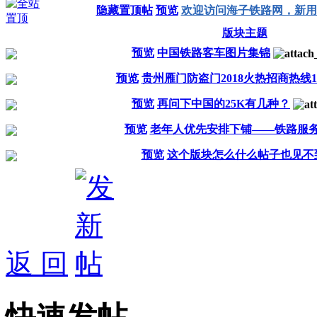
隐藏置顶帖
预览
欢迎访问海子铁路网，新用
版块主题
预览
中国铁路客车图片集锦
预览
贵州雁门防盗门2018火热招商热线1828
预览
再问下中国的25K有几种？
预览
老年人优先安排下铺——铁路服
预览
这个版块怎么什么帖子也见不
返 回