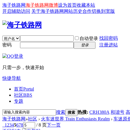
海子铁路网
海子铁路网微博
设为首页
收藏本站
开启辅助访问
关于海子铁路网
网站历史
合作
切换到宽版
找回密码
自动登录
密码
注册进站
登录
只需一步，快速开始
快捷导航
首页
Portal
社区
BBS
专题
搜索
热搜:
CRH380A
和谐号
搜索
海子铁路网
»
社区
›
火车迷世界 Train Enthusiasts Realm
›
车迷原
1
2
3
4
5
6
7
8
/ 8 页
下一页