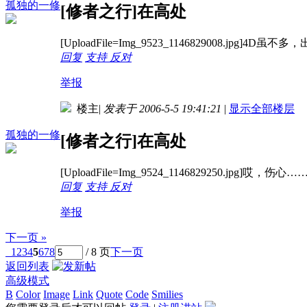
孤独的一修
[修者之行]在高处
[UploadFile=Img_9523_1146829008.jpg]4
回复
支持
反对
举报
楼主
|
发表于 2006-5-5 19:41:21
|
显示全部楼层
孤独的一修
[修者之行]在高处
[UploadFile=Img_9524_1146829250.jpg]哎，伤心…
回复
支持
反对
举报
下一页 »
1
2
3
4
5
6
7
8
/ 8 页
下一页
返回列表
高级模式
B
Color
Image
Link
Quote
Code
Smilies