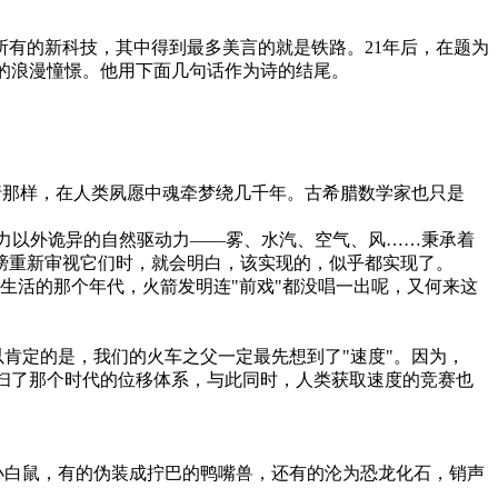
叹了当时所有的新科技，其中得到最多美言的就是铁路。21年后，在题为
活方式"的浪漫憧憬。他用下面几句话作为诗的结尾。
那样，在人类夙愿中魂牵梦绕几千年。古希腊数学家也只是
力以外诡异的自然驱动力——雾、水汽、空气、风……秉承着
膀重新审视它们时，就会明白，该实现的，似乎都实现了。
生活的那个年代，火箭发明连"前戏"都没唱一出呢，又何来这
定的是，我们的火车之父一定最先想到了"速度"。因为，
地横扫了那个时代的位移体系，与此同时，人类获取速度的竞赛也
白鼠，有的伪装成拧巴的鸭嘴兽，还有的沦为恐龙化石，销声