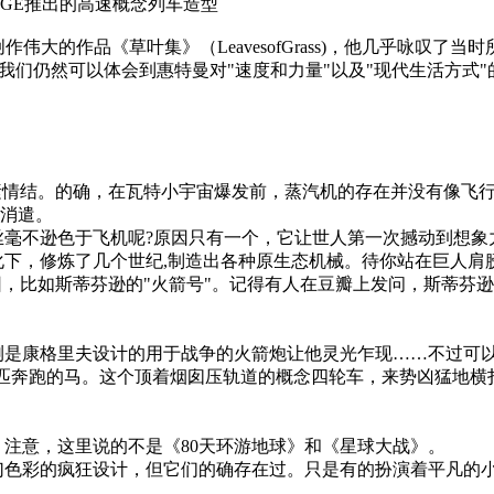
高速概念列车造型
开始创作伟大的作品《草叶集》（LeavesofGrass)，他几乎咏
er）一诗中，我们仍然可以体会到惠特曼对"速度和力量"以及"现代生
情结。的确，在瓦特小宇宙爆发前，蒸汽机的存在并没有像飞行
儿消遣。
不逊色于飞机呢?原因只有一个，它让世人第一次撼动到想象
化下，修炼了几个世纪,制造出各种原生态机械。待你站在巨人肩
比如斯蒂芬逊的"火箭号"。记得有人在豆瓣上发问，斯蒂芬逊
康格里夫设计的用于战争的火箭炮让他灵光乍现……不过可以肯
任何一匹奔跑的马。这个顶着烟囱压轨道的概念四轮车，来势凶猛
意，这里说的不是《80天环游地球》和《星球大战》。
彩的疯狂设计，但它们的确存在过。只是有的扮演着平凡的小