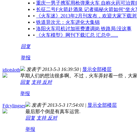
•
重庆一男子携军用枪弹乘火车 自称火药可治胃
•
长征二号F火箭赴酒泉 记者揭秘火箭如何“坐火
•
《火车迷》2013年2月刊发布，欢迎大家下载浏
•
铁道异次元：火车进化大集锦
•
洛阳火车司机讨加班费遭调岗 铁路局:没这事
•
《火车模型》网刊下载汇总 汇总中......
回复
举报
发表于 2013-5-3 16:39:50
|
显示全部楼层
idiotsloth
早期人们的想法很多啊。不过，火车弄好看一些，大
回复
支持
反对
举报
发表于 2013-5-3 17:54:01
|
显示全部楼层
Fdcylingses
最后那个倒是有真车运营.
回复
支持
反对
举报