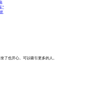
病
车”
览
家坐了也开心。可以吸引更多的人。