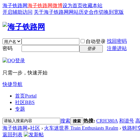
海子铁路网
海子铁路网微博
设为首页
收藏本站
开启辅助访问
关于海子铁路网
网站历史
合作
切换到宽版
找回密码
自动登录
密码
注册进站
登录
只需一步，快速开始
快捷导航
首页
Portal
社区
BBS
专题
搜索
热搜:
CRH380A
和谐号
搜索
海子铁路网
»
社区
›
火车迷世界 Train Enthusiasts Realm
›
铁路时
返回列表