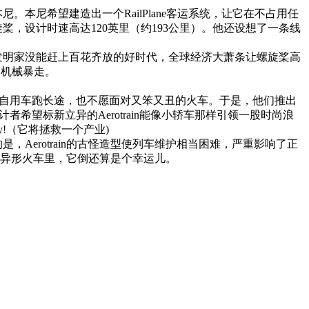
尼希望建造出一个RailPlane客运系统，让它在不占用任
，设计时速高达120英里（约193公里）。他还设想了一条线
明家没能赶上百花齐放的好时代，全球经济大萧条让螺旋桨高
的机械暴走。
着自用车跑长途，也不愿面对又笨又丑的火车。于是，他们推出
。设计者希望标新立异的Aerotrain能像小轿车那样引领一股时尚浪
stry!（它将拯救一个产业)
erotrain的古怪造型使列车维护相当困难，严重影响了正
过人的异形火车里，它倒还算是个幸运儿。