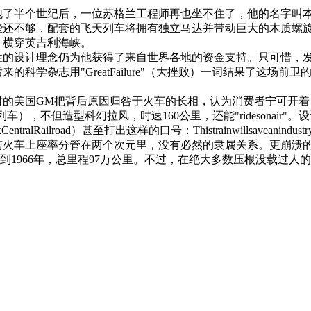
半个世纪后，一位苏格兰工程师再也坐不住了，他的名字叫本尼。本
还不够，配套的飞天列车将拥有独立马达并带动巨大的木质螺旋桨
，横穿英吉利海峡。
设计理念仍为他获得了来自世界各地的资金支持。只可惜，发
学杂志用"GreatFailure"（大挫败）一词结果了这场前卫
时的美国GM把背后原因归咎于火车的长相，认为消费者宁可开
列车），不但造型科幻拉风，时速160公里，还能"ridesonair"
ailroad）甚至打出这样的口号：Thistrainwillsaveanindu
上座率分管在两个次元里，没有必然的隶属关系。更崩溃的是，A
6年服役到1966年，总里程97万公里。不过，在绝大多数压根没载