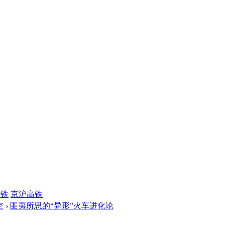
高铁
京沪高铁
空
›
匪夷所思的“异形”火车进化论