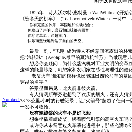
图为20世纪50年代GE推出的
1855年，诗人沃尔特·惠特曼（WaltWhitman)
《赞冬天的机车》（ToaLocomotiveinWint
你有完整的体系，牢固地和铁轨结合；
你发出了声响，岩石和山脉都有回音；
你穿过草原，跨越湖泊；
快乐而坚强地到达了自由的天空。
……
最后一刻，"飞翔"成为诗人不经意间流露出的朴素
把"汽转球"（Aeolipile,最早的蒸汽机雏形）当做玩意
想必你会疑问，为什么蒸汽机对工业文明的变革丝毫
这样的能量脉络，幻想家和发明家在感性与理性的催
"老爷火车"最初的模样也没能跳出四轮马车的基因，
穿越的名字？
答案显而易见，此火箭非彼火箭。
有人猜测斯蒂芬逊想到了欢庆的烟火，还有人猜测是
Number1
38.78公里/小时的行驶记录，让"火箭号"超越了
一发不可收拾。
没有螺旋桨的火车不是好飞船
想乘坐插着螺旋桨、绑着喷气引擎的高空火车吗？注
或许你从未留意过火车演化进程中，那些充满奇幻色
匿迹。唯有少数翘楚能名留青史，物超所值。