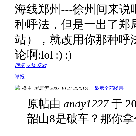
海线郑州---徐州间来
种呼法，但是一出了郑
站），就改用你那种呼
论啊
:lol :) :)
回复
支持
反对
举报
楼主
|
发表于 2007-10-21 20:01:41
|
显示全部楼层
原帖由
andy1227
于 20
韶山8是破车？那你拿个好