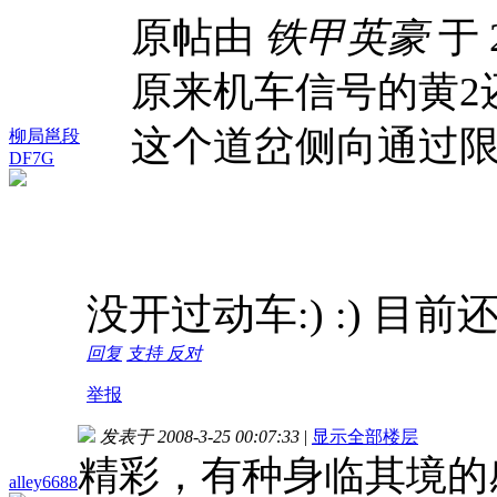
原帖由
铁甲英豪
于 2
原来机车信号的黄2
这个道岔侧向通过限
柳局邕段
DF7G
没开过动车:) :) 目
回复
支持
反对
举报
发表于 2008-3-25 00:07:33
|
显示全部楼层
精彩，有种身临其境的
alley6688