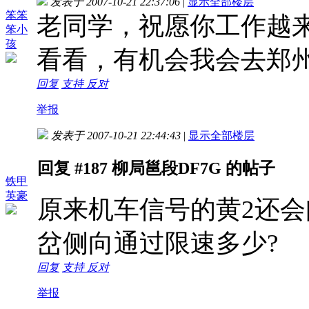
发表于 2007-10-21 22:37:06
|
显示全部楼层
笨笨
老同学，祝愿你工作越
笨小
孩
看看，有机会我会去郑州看你
回复
支持
反对
举报
发表于 2007-10-21 22:44:43
|
显示全部楼层
回复 #187 柳局邕段DF7G 的帖子
铁甲
英豪
原来机车信号的黄2还
岔侧向通过限速多少?
回复
支持
反对
举报