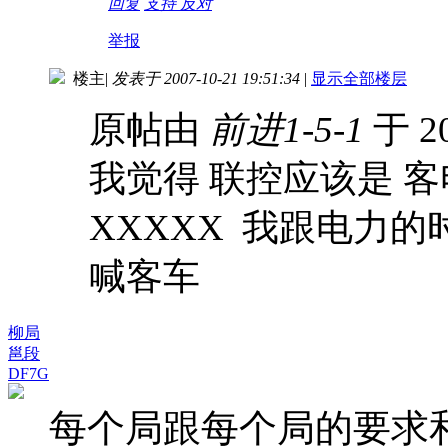
回复
支持
反对
举报
楼主
|
发表于 2007-10-21 19:51:34
|
显示全部楼层
原帖由
前进1-5-1
于 20
我觉得 联控应该是 客
XXXXX 我跟电力
喊客车
柳局
邕段
DF7G
每个局跟每个局的要求