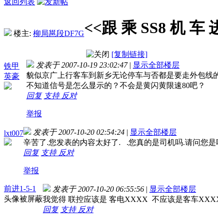
返回列表
<<跟 乘 SS8 机 车 
楼主:
柳局邕段DF7G
[复制链接]
发表于 2007-10-19 23:02:47
|
显示全部楼层
铁甲
貌似京广上行客车到新乡无论停车与否都是要走外包线的，
英豪
不知道信号是怎么显示的？不会是黄闪黄限速80吧？
回复
支持
反对
举报
发表于 2007-10-20 02:54:24
|
显示全部楼层
lxt007
辛苦了.您发表的内容太好了. .您真的是司机吗.请问您是哪
回复
支持
反对
举报
前进1-5-1
发表于 2007-10-20 06:55:56
|
显示全部楼层
头像被屏蔽
我觉得 联控应该是 客电XXXX 不应该是客车XX
回复
支持
反对