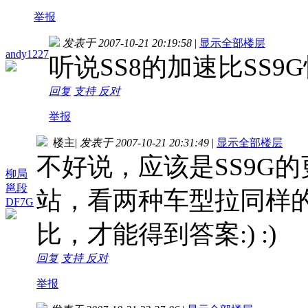
举报
发表于 2007-10-21 20:19:58
|
显示全部楼层
andy1227
听说SS8的加速比SS
回复
支持
反对
举报
楼主
|
发表于 2007-10-21 20:31:49
|
显示全部楼层
不好说，应该是SS9G
柳局
邕段
站，看两种车型拉同样
DF7G
比，才能得到答案:) :)
回复
支持
反对
举报