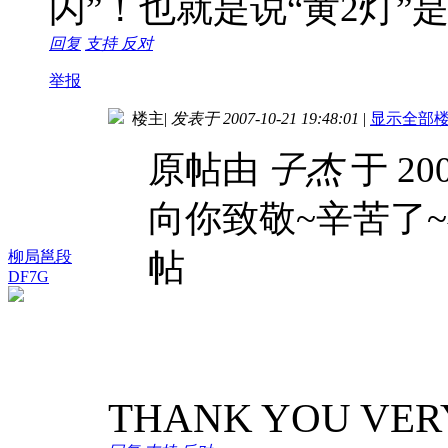
闪”！也就是说“黄2灯”
回复
支持
反对
举报
楼主
|
发表于 2007-10-21 19:48:01
|
显示全部
原帖由
子杰
于 200
向你致敬~辛苦了
帖
柳局邕段
DF7G
THANK YOU VER