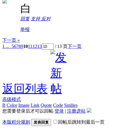
白
回复
支持
反对
举报
下一页 »
1 ...
5
6
7
8
9
10
11
12
13
/ 13 页
下一页
返回列表
高级模式
B
Color
Image
Link
Quote
Code
Smilies
您需要登录后才可以回帖
登录
|
注册进站
本版积分规则
回帖后跳转到最后一页
发表回复