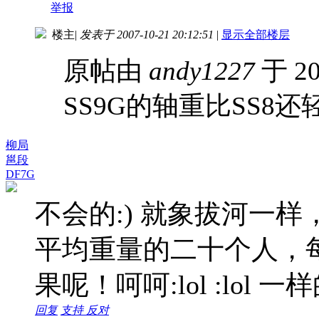
举报
楼主
|
发表于 2007-10-21 20:12:51
|
显示全部楼层
原帖由
andy1227
于 20
SS9G的轴重比SS8
柳局
邕段
DF7G
不会的:) 就象拔河一
平均重量的二十个人，
果呢！呵呵:lol :lol 一样的
回复
支持
反对