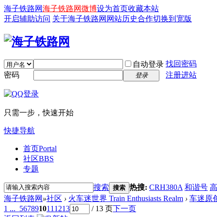
海子铁路网
海子铁路网微博
设为首页
收藏本站
开启辅助访问
关于海子铁路网
网站历史
合作
切换到宽版
找回密码
自动登录
密码
注册进站
登录
只需一步，快速开始
快捷导航
首页
Portal
社区
BBS
专题
搜索
热搜:
CRH380A
和谐号
搜索
海子铁路网
»
社区
›
火车迷世界 Train Enthusiasts Realm
›
车迷原
1 ...
5
6
7
8
9
10
11
12
13
/ 13 页
下一页