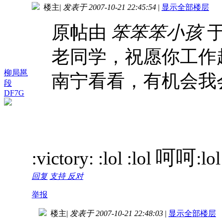
楼主
|
发表于 2007-10-21 22:45:54
|
显示全部楼层
原帖由
笨笨笨小孩
于
老同学，祝愿你工作
柳局邕
南宁看看，有机会我会去
段
DF7G
呵呵
:victory: :lol :lol
:lol
回复
支持
反对
举报
楼主
|
发表于 2007-10-21 22:48:03
|
显示全部楼层