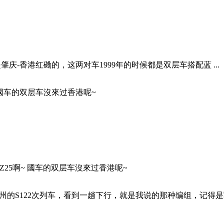
庆-香港红磡的，这两对车1999年的时候都是双层车搭配蓝 ...
 國车的双层车沒來过香港呢~
25啊~ 國车的双层车沒來过香港呢~
广州的S122次列车，看到一趟下行，就是我说的那种编组，记得