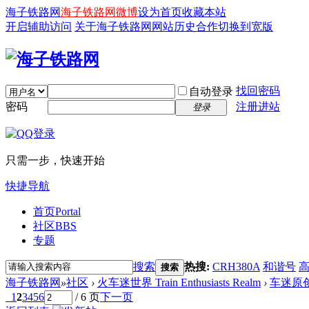
海子铁路网
海子铁路网微博
设为首页
收藏本站
开启辅助访问
关于海子铁路网
网站历史
合作
切换到宽版
找回密码
自动登录
密码
注册进站
登录
只需一步，快速开始
快捷导航
首页
Portal
社区
BBS
专题
搜索
热搜:
CRH380A
和谐号
搜索
海子铁路网
»
社区
›
火车迷世界 Train Enthusiasts Realm
›
车迷原
1
2
3
4
5
6
/ 6 页
下一页