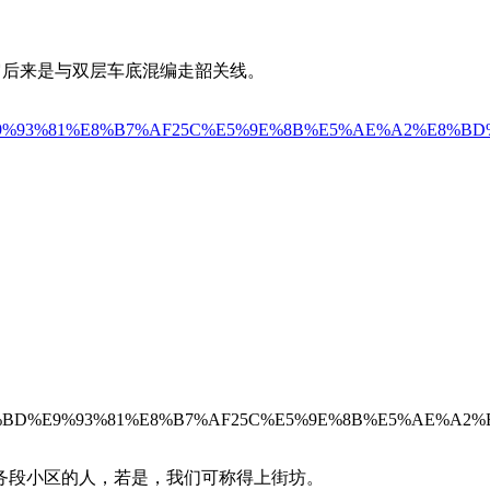
它后来是与双层车底混编走韶关线。
B%BD%E9%93%81%E8%B7%AF25C%E5%9E%8B%E5%AE%A2%E8%B
D%E5%9B%BD%E9%93%81%E8%B7%AF25C%E5%9E%8B%E5%AE%A2
务段小区的人，若是，我们可称得上街坊。