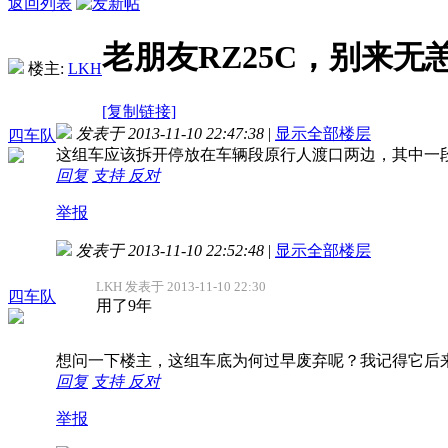
返回列表
老朋友RZ25C，别来无
楼主:
LKH
[复制链接]
发表于 2013-11-10 22:47:38
|
显示全部楼层
四车队
这组车应该拆开停放在车辆段原行人渡口两边，其中一
回复
支持
反对
举报
发表于 2013-11-10 22:52:48
|
显示全部楼层
LKH 发表于 2013-11-10 22:30
四车队
用了9年
想问一下楼主，这组车底为何过早废弃呢？我记得它后
回复
支持
反对
举报