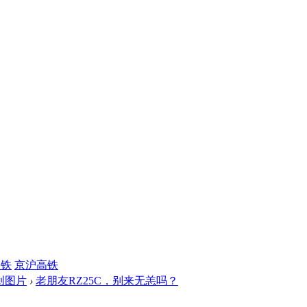
高铁
京沪高铁
创图片
›
老朋友RZ25C，别来无恙吗？