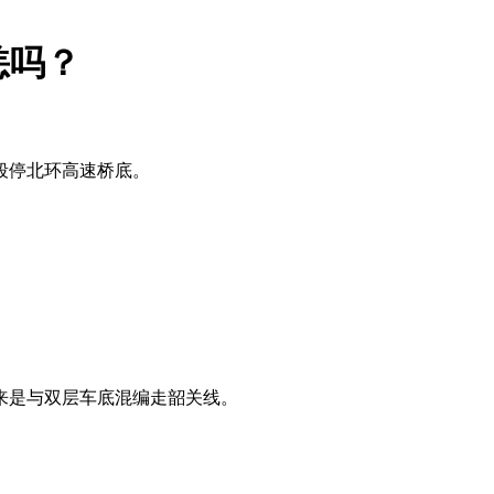
恙吗？
段停北环高速桥底。
来是与双层车底混编走韶关线。