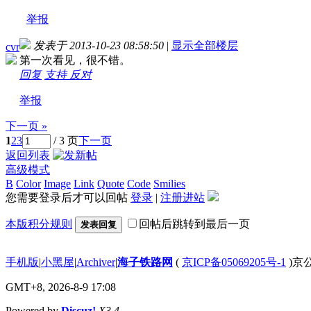
举报
发表于 2013-10-23 08:58:50
|
显示全部楼层
cvr
第一次看见，很不错。
回复
支持
反对
举报
下一页 »
1
2
3
/ 3 页
下一页
返回列表
高级模式
B
Color
Image
Link
Quote
Code
Smilies
您需要登录后才可以回帖
登录
|
注册进站
本版积分规则
回帖后跳转到最后一页
发表回复
手机版
|
小黑屋
|
Archiver
|
海子铁路网
(
京ICP备05069205号-1
)京公
GMT+8, 2026-8-9 17:08
Powered by
Discuz!
X3.4