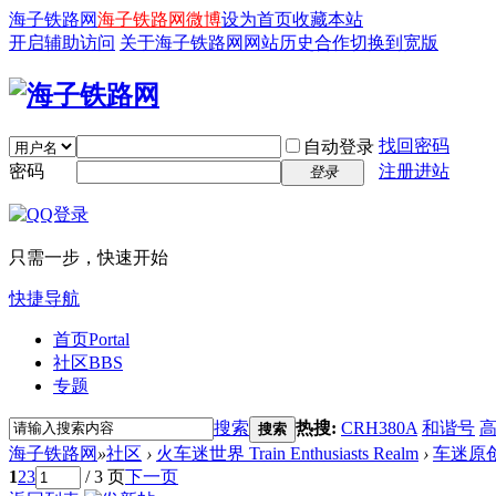
海子铁路网
海子铁路网微博
设为首页
收藏本站
开启辅助访问
关于海子铁路网
网站历史
合作
切换到宽版
找回密码
自动登录
密码
注册进站
登录
只需一步，快速开始
快捷导航
首页
Portal
社区
BBS
专题
搜索
热搜:
CRH380A
和谐号
搜索
海子铁路网
»
社区
›
火车迷世界 Train Enthusiasts Realm
›
车迷原
1
2
3
/ 3 页
下一页