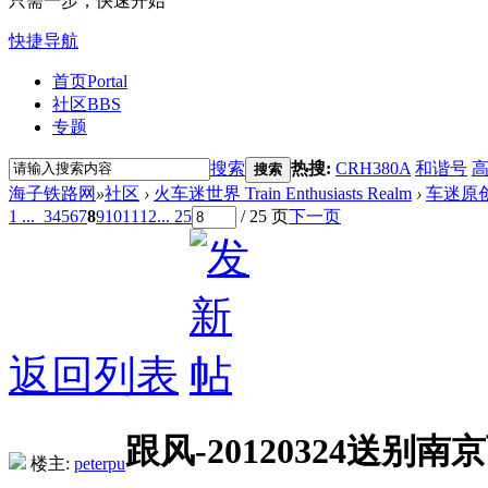
只需一步，快速开始
快捷导航
首页
Portal
社区
BBS
专题
搜索
热搜:
CRH380A
和谐号
搜索
海子铁路网
»
社区
›
火车迷世界 Train Enthusiasts Realm
›
车迷原
1 ...
3
4
5
6
7
8
9
10
11
12
... 25
/ 25 页
下一页
返回列表
跟风-20120324送别南
楼主:
peterpu