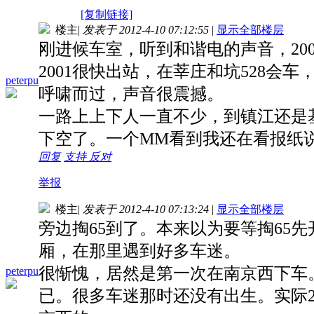
[复制链接]
楼主
|
发表于 2012-4-10 07:12:55
|
显示全部楼层
刚进候车室，听到和谐电的声音，
20
2001
很快出站，在莘庄和坑
528
会车
peterpu
呼啸而过，声音很震撼。
一路上上下人一直不少，到镇江还是
下空了。一个
MM
看到我还在看报纸
回复
支持
反对
举报
楼主
|
发表于 2012-4-10 07:13:24
|
显示全部楼层
旁边掏
65
到了。本来以为要等掏
65
先
厢，在那里遇到好多车迷。
很惭愧，居然是第一次在南京西下车
peterpu
已。很多车迷那时还没有出生。实际