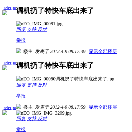
peterpu
调机扔了特快车底出来了
回复
支持
反对
举报
楼主
|
发表于 2012-4-9 08:17:39
|
显示全部楼层
peterpu
调机扔了特快车底出来了
回复
支持
反对
举报
楼主
|
发表于 2012-4-9 08:17:59
|
显示全部楼层
peterpu
回复
支持
反对
举报