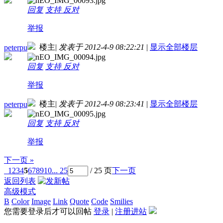
回复
支持
反对
举报
楼主
|
发表于 2012-4-9 08:22:21
|
显示全部楼层
peterpu
回复
支持
反对
举报
楼主
|
发表于 2012-4-9 08:23:41
|
显示全部楼层
peterpu
回复
支持
反对
举报
下一页 »
1
2
3
4
5
6
7
8
9
10
... 25
/ 25 页
下一页
返回列表
高级模式
B
Color
Image
Link
Quote
Code
Smilies
您需要登录后才可以回帖
登录
|
注册进站