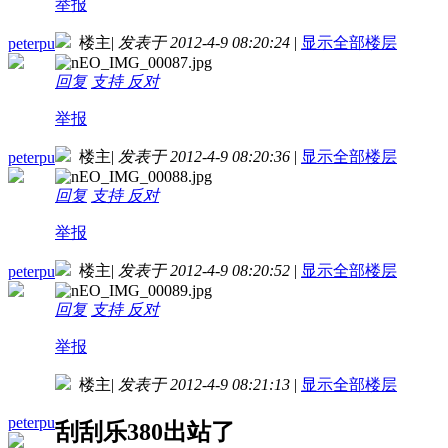
举报
楼主
|
发表于 2012-4-9 08:20:24
|
显示全部楼层
peterpu
回复
支持
反对
举报
楼主
|
发表于 2012-4-9 08:20:36
|
显示全部楼层
peterpu
回复
支持
反对
举报
楼主
|
发表于 2012-4-9 08:20:52
|
显示全部楼层
peterpu
回复
支持
反对
举报
楼主
|
发表于 2012-4-9 08:21:13
|
显示全部楼层
peterpu
刮刮乐380出站了