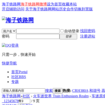
海子铁路网
海子铁路网微博
设为首页
收藏本站
开启辅助访问
关于海子铁路网
网站历史
合作
切换到宽版
找回密码
自动登录
密码
注册进站
登录
只需一步，快速开始
快捷导航
首页
Portal
社区
BBS
专题
搜索
热搜:
CRH380A
和谐号
搜索
海子铁路网
»
社区
›
火车迷世界 Train Enthusiasts Realm
›
车迷原
1
2
3
4
5
6
7
8
9
/ 9 页