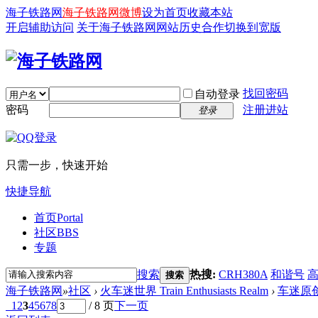
海子铁路网
海子铁路网微博
设为首页
收藏本站
开启辅助访问
关于海子铁路网
网站历史
合作
切换到宽版
找回密码
自动登录
密码
注册进站
登录
只需一步，快速开始
快捷导航
首页
Portal
社区
BBS
专题
搜索
热搜:
CRH380A
和谐号
搜索
海子铁路网
»
社区
›
火车迷世界 Train Enthusiasts Realm
›
车迷原
1
2
3
4
5
6
7
8
/ 8 页
下一页