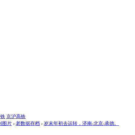
高铁
京沪高铁
创图片
›
老数据存档
›
岁末年初去运转，济南-北京-承德。