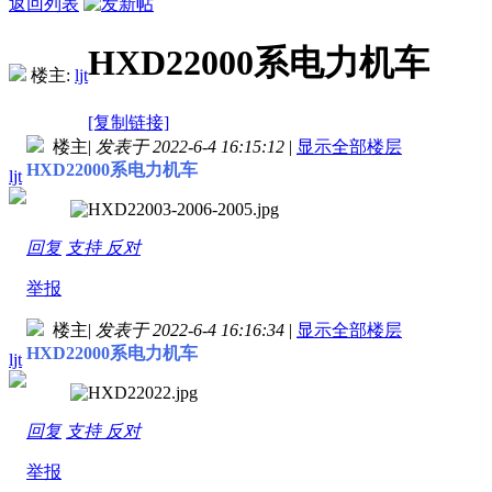
返回列表
HXD22000系电力机车
楼主:
ljt
[复制链接]
楼主
|
发表于 2022-6-4 16:15:12
|
显示全部楼层
HXD22000系电力机车
ljt
回复
支持
反对
举报
楼主
|
发表于 2022-6-4 16:16:34
|
显示全部楼层
HXD22000系电力机车
ljt
回复
支持
反对
举报