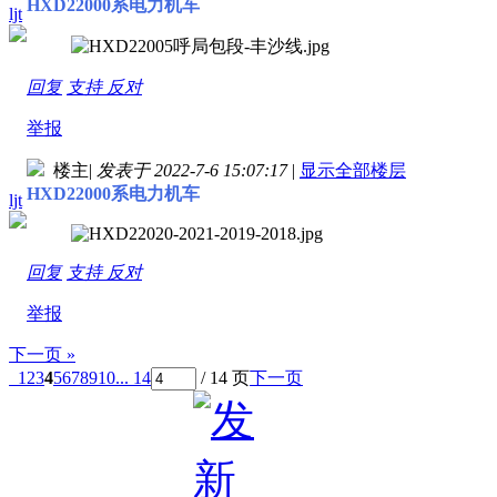
HXD22000系电力机车
ljt
回复
支持
反对
举报
楼主
|
发表于 2022-7-6 15:07:17
|
显示全部楼层
HXD22000系电力机车
ljt
回复
支持
反对
举报
下一页 »
1
2
3
4
5
6
7
8
9
10
... 14
/ 14 页
下一页