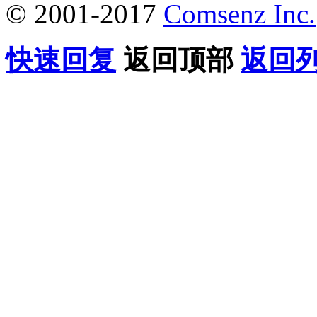
© 2001-2017
Comsenz Inc.
快速回复
返回顶部
返回