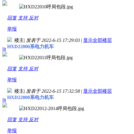
回复
支持
反对
举报
楼主
|
发表于 2022-6-15 17:29:03
|
显示全部楼层
HXD22000系电力机车
ljt
回复
支持
反对
举报
楼主
|
发表于 2022-6-15 17:32:58
|
显示全部楼层
HXD22000系电力机车
ljt
回复
支持
反对
举报