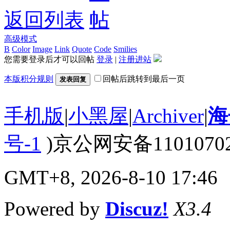
返回列表
高级模式
B
Color
Image
Link
Quote
Code
Smilies
您需要登录后才可以回帖
登录
|
注册进站
本版积分规则
回帖后跳转到最后一页
发表回复
手机版
|
小黑屋
|
Archiver
|
海
号-1
)京公网安备110107020
GMT+8, 2026-8-10 17:46
Powered by
Discuz!
X3.4