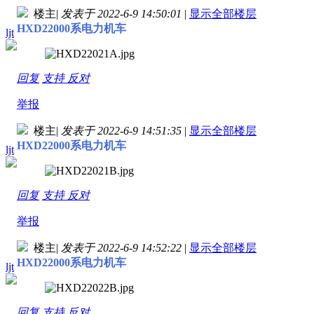
楼主
|
发表于 2022-6-9 14:50:01
|
显示全部楼层
HXD22000系电力机车
ljt
回复
支持
反对
举报
楼主
|
发表于 2022-6-9 14:51:35
|
显示全部楼层
HXD22000系电力机车
ljt
回复
支持
反对
举报
楼主
|
发表于 2022-6-9 14:52:22
|
显示全部楼层
HXD22000系电力机车
ljt
回复
支持
反对