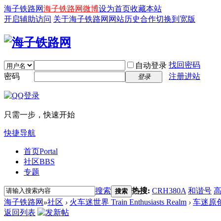
海子铁路网
海子铁路网微博
设为首页
收藏本站
开启辅助访问
关于海子铁路网
网站历史
合作
切换到宽版
找回密码
自动登录
密码
注册进站
登录
只需一步，快速开始
快捷导航
首页
Portal
社区
BBS
专题
搜索
热搜:
CRH380A
和谐号
搜索
海子铁路网
»
社区
›
火车迷世界 Train Enthusiasts Realm
›
车迷原
返回列表