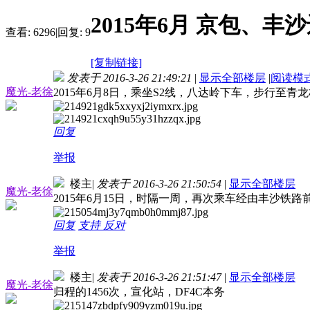
2015年6月 京包、丰
查看:
6296
|
回复:
9
[复制链接]
发表于 2016-3-26 21:49:21
|
显示全部楼层
|
阅读模
魔光-老徐
2015年6月8日，乘坐S2线，八达岭下车，步行至
回复
举报
楼主
|
发表于 2016-3-26 21:50:54
|
显示全部楼层
魔光-老徐
2015年6月15日，时隔一周，再次乘车经由丰沙
回复
支持
反对
举报
楼主
|
发表于 2016-3-26 21:51:47
|
显示全部楼层
魔光-老徐
归程的1456次，宣化站，DF4C本务