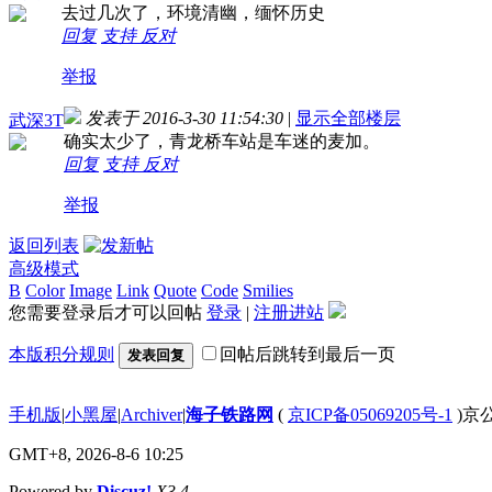
去过几次了，环境清幽，缅怀历史
回复
支持
反对
举报
发表于 2016-3-30 11:54:30
|
显示全部楼层
武深3T
确实太少了，青龙桥车站是车迷的麦加。
回复
支持
反对
举报
返回列表
高级模式
B
Color
Image
Link
Quote
Code
Smilies
您需要登录后才可以回帖
登录
|
注册进站
本版积分规则
回帖后跳转到最后一页
发表回复
手机版
|
小黑屋
|
Archiver
|
海子铁路网
(
京ICP备05069205号-1
)京公
GMT+8, 2026-8-6 10:25
Powered by
Discuz!
X3.4