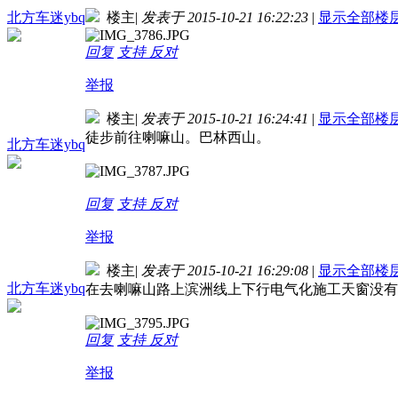
北方车迷ybq
楼主
|
发表于 2015-10-21 16:22:23
|
显示全部楼
回复
支持
反对
举报
楼主
|
发表于 2015-10-21 16:24:41
|
显示全部楼
徒步前往喇嘛山。巴林西山。
北方车迷ybq
回复
支持
反对
举报
楼主
|
发表于 2015-10-21 16:29:08
|
显示全部楼
北方车迷ybq
在去喇嘛山路上滨洲线上下行电气化施工天窗没有
回复
支持
反对
举报