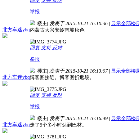
回复
支持
反对
举报
楼主
|
发表于 2015-10-21 16:10:36
|
显示全部楼
北方车迷ybq
内蒙古大兴安岭南坡秋色
回复
支持
反对
举报
楼主
|
发表于 2015-10-21 16:13:07
|
显示全部楼
北方车迷ybq
博客图接近。博客图折返段。
回复
支持
反对
举报
楼主
|
发表于 2015-10-21 16:16:49
|
显示全部楼
北方车迷ybq
走了5个多小时达到巴林。