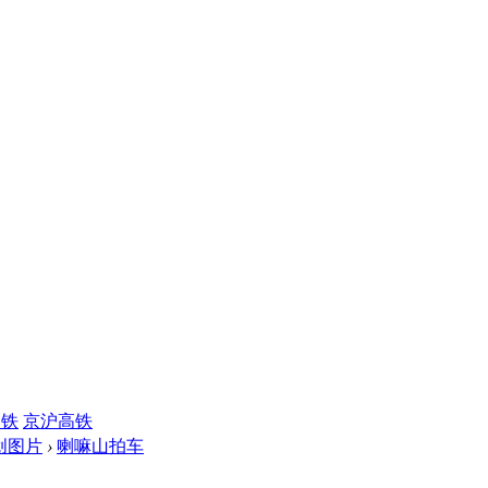
高铁
京沪高铁
创图片
›
喇嘛山拍车