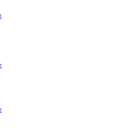
层
层
层