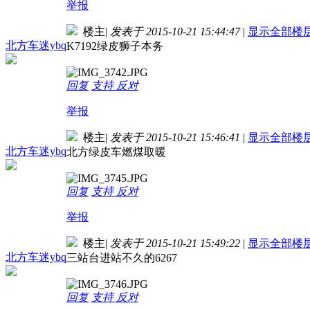
举报
楼主
|
发表于 2015-10-21 15:44:47
|
显示全部楼
北方车迷ybq
K7192绿皮狮子本务
回复
支持
反对
举报
楼主
|
发表于 2015-10-21 15:46:41
|
显示全部楼
北方车迷ybq
北方绿皮车燃煤取暖
回复
支持
反对
举报
楼主
|
发表于 2015-10-21 15:49:22
|
显示全部楼
北方车迷ybq
三站台进站不久的6267
回复
支持
反对