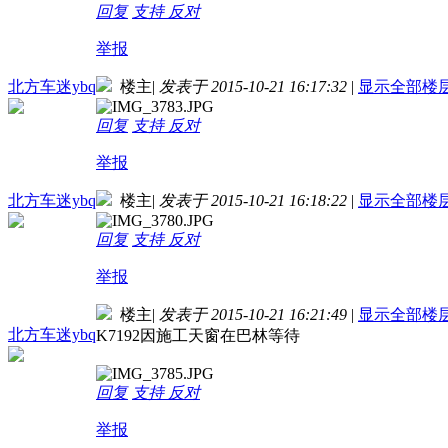
回复
支持
反对
举报
北方车迷ybq
楼主
|
发表于 2015-10-21 16:17:32
|
显示全部楼
回复
支持
反对
举报
北方车迷ybq
楼主
|
发表于 2015-10-21 16:18:22
|
显示全部楼
回复
支持
反对
举报
楼主
|
发表于 2015-10-21 16:21:49
|
显示全部楼
北方车迷ybq
K7192因施工天窗在巴林等待
回复
支持
反对
举报