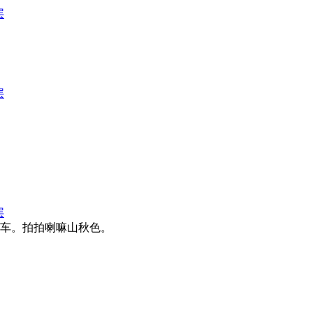
层
层
层
车。拍拍喇嘛山秋色。