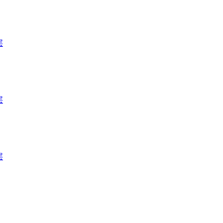
层
层
层