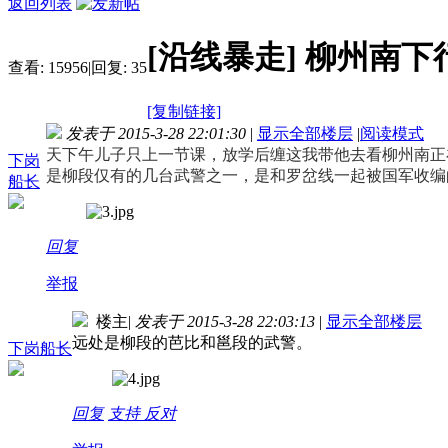
返回列表
[沿线暴走] 柳州南
查看:
15956
|
回复:
35
[复制链接]
发表于 2015-3-28 22:01:30
|
显示全部楼层
|
阅读模式
天下午儿子只上一节课，放学后缠这我带他去看柳州南正
下岗
是柳段仅有的几台武警之一，是和罗岔线一起被国军收编
船长
回复
举报
楼主
|
发表于 2015-3-28 22:03:13
|
显示全部楼层
远处是柳段的芭比和邕段的武警。
下岗船长
回复
支持
反对