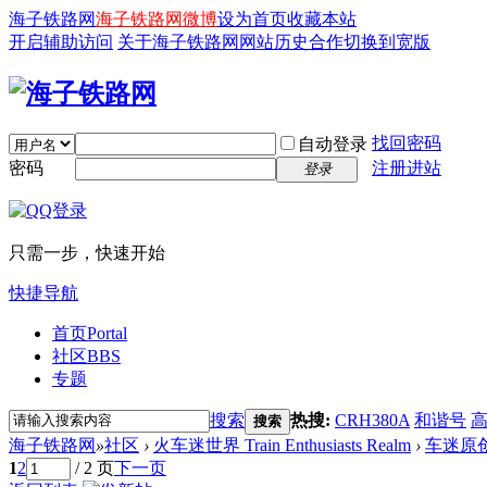
海子铁路网
海子铁路网微博
设为首页
收藏本站
开启辅助访问
关于海子铁路网
网站历史
合作
切换到宽版
找回密码
自动登录
密码
注册进站
登录
只需一步，快速开始
快捷导航
首页
Portal
社区
BBS
专题
搜索
热搜:
CRH380A
和谐号
搜索
海子铁路网
»
社区
›
火车迷世界 Train Enthusiasts Realm
›
车迷原
1
2
/ 2 页
下一页