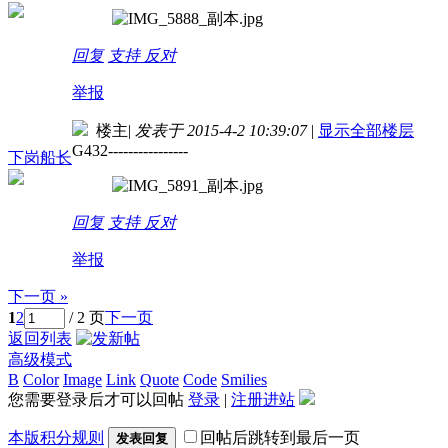
回复
支持
反对
举报
楼主
|
发表于 2015-4-2 10:39:07
|
显示全部楼层
G432----------------
下岗船长
回复
支持
反对
举报
下一页 »
1
2
/ 2 页
下一页
返回列表
高级模式
B
Color
Image
Link
Quote
Code
Smilies
您需要登录后才可以回帖
登录
|
注册进站
本版积分规则
回帖后跳转到最后一页
发表回复