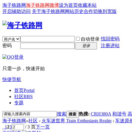
海子铁路网
海子铁路网微博
设为首页
收藏本站
开启辅助访问
关于海子铁路网
网站历史
合作
切换到宽版
找回密码
自动登录
密码
注册进站
登录
只需一步，快速开始
快捷导航
首页
Portal
社区
BBS
专题
搜索
热搜:
CRH380A
和谐号
搜索
海子铁路网
»
社区
›
火车迷世界 Train Enthusiasts Realm
›
车迷原
1
2
3
/ 3 页
下一页