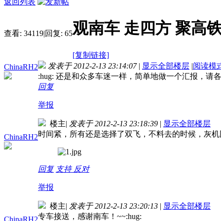
返回列表
观南车 走四方 聚高铁
查看:
34119
|
回复:
65
[复制链接]
发表于 2012-2-13 23:14:07
|
显示全部楼层
|
阅读模
ChinaRH2
:hug: 还是和众多车迷一样，简单地做一个汇报，请各位予以审
回复
举报
楼主
|
发表于 2012-2-13 23:18:39
|
显示全部楼层
时间紧，所有还是选择了双飞，不料去的时候，灰机因
ChinaRH2
回复
支持
反对
举报
楼主
|
发表于 2012-2-13 23:20:13
|
显示全部楼层
专车接送，感谢南车！~~:hug:
ChinaRH2