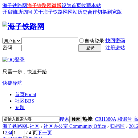
海子铁路网
海子铁路网微博
设为首页
收藏本站
开启辅助访问
关于海子铁路网
网站历史
合作
切换到宽版
找回密码
自动登录
密码
注册进站
登录
只需一步，快速开始
快捷导航
首页
Portal
社区
BBS
专题
搜索
热搜:
CRH380A
和谐号
搜索
海子铁路网
»
社区
›
社区办公室 Community Office
›
归档区
›
20
1
2
3
4
/ 4 页
下一页