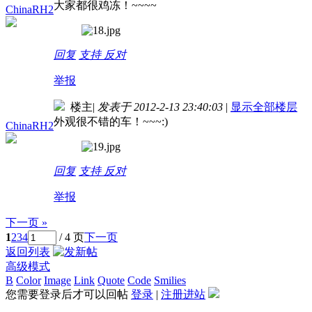
大家都很鸡冻！~~~~
ChinaRH2
回复
支持
反对
举报
楼主
|
发表于 2012-2-13 23:40:03
|
显示全部楼层
外观很不错的车！~~~:)
ChinaRH2
回复
支持
反对
举报
下一页 »
1
2
3
4
/ 4 页
下一页
返回列表
高级模式
B
Color
Image
Link
Quote
Code
Smilies
您需要登录后才可以回帖
登录
|
注册进站