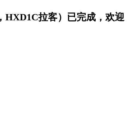
，HXD1C拉客）已完成，欢迎