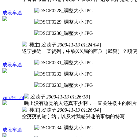
成段车迷
楼主
|
发表于 2009-11-13 01:24:04
|
遂宁接近，某货列，中铁XX局的西瓜（武警）？顺
成段车迷
发表于 2009-11-13 01:26:18
|
yun791124
晚上没有睡觉的人还真不少啊，一直关注楼主的图片，坚持到楼主的图片
楼主
|
发表于 2009-11-13 01:26:34
|
空荡荡的遂宁站，以及对我感兴趣的事物的特写
成段车迷