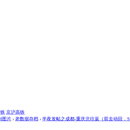
高铁
京沪高铁
创图片
›
老数据存档
›
半夜发帖之成都-重庆北往返（双去动回，SS7C