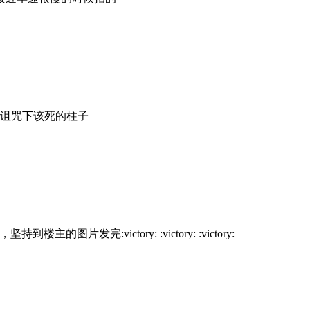
便诅咒下该死的柱子
发完:victory: :victory: :victory: