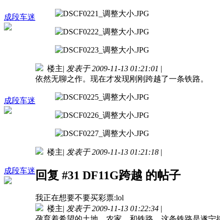
成段车迷
楼主
|
发表于 2009-11-13 01:21:01
|
依然无聊之作。现在才发现刚刚跨越了一条铁路。
成段车迷
楼主
|
发表于 2009-11-13 01:21:18
|
成段车迷
回复 #31 DF11G跨越 的帖子
我正在想要不要买彩票:lol
楼主
|
发表于 2009-11-13 01:22:34
|
孕育着希望的土地，农家，和铁路。这条铁路是遂宁