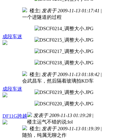
楼主
|
发表于 2009-11-13 01:17:41
|
一个进隧道的过程
成段车迷
楼主
|
发表于 2009-11-13 01:18:42
|
会武昌车，然后隔着玻璃拍KD车
成段车迷
发表于 2009-11-13 01:19:28
|
DF11G跨越
楼主运气不错的说:lol
楼主
|
发表于 2009-11-13 01:19:39
|
随拍，纯属无聊之作