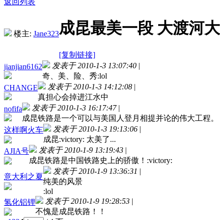
返回列表
成昆最美一段 大渡河大
楼主:
Jane323
[复制链接]
发表于 2010-1-3 13:07:40
|
jianjian6162
奇、美、险、秀:lol
发表于 2010-1-3 14:12:08
|
CHANGE
真担心会掉进江水中
发表于 2010-1-3 16:17:47
|
nofifa
成昆铁路是一个可以与美国人登月相提并论的伟大工程。
发表于 2010-1-3 19:13:06
|
这样啊火车
成昆:victory: 太美了...
发表于 2010-1-9 13:19:43
|
AJIA号
成昆铁路是中国铁路史上的骄傲！:victory:
发表于 2010-1-9 13:36:31
|
意大利之夏
纯美的风景
:lol
发表于 2010-1-9 19:28:53
|
氢化铝锂
不愧是成昆铁路！！