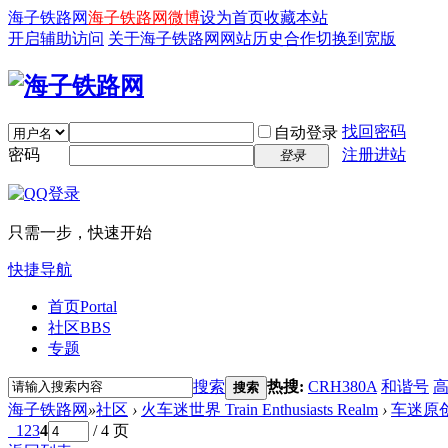
海子铁路网
海子铁路网微博
设为首页
收藏本站
开启辅助访问
关于海子铁路网
网站历史
合作
切换到宽版
找回密码
自动登录
密码
注册进站
登录
只需一步，快速开始
快捷导航
首页
Portal
社区
BBS
专题
搜索
热搜:
CRH380A
和谐号
搜索
海子铁路网
»
社区
›
火车迷世界 Train Enthusiasts Realm
›
车迷原
1
2
3
4
/ 4 页