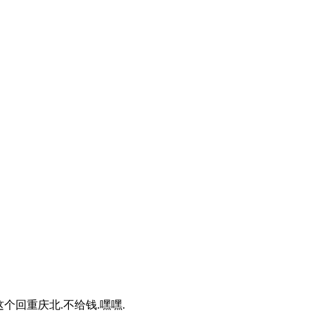
个回重庆北.不给钱.嘿嘿.