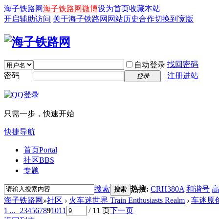
海子铁路网
海子铁路网微博
设为首页
收藏本站
开启辅助访问
关于海子铁路网
网站历史
合作
切换到宽版
找回密码
自动登录
密码
注册进站
登录
只需一步，快速开始
快捷导航
首页
Portal
社区
BBS
专题
搜索
热搜:
CRH380A
和谐号
搜索
海子铁路网
»
社区
›
火车迷世界 Train Enthusiasts Realm
›
车迷原
1 ...
2
3
4
5
6
7
8
9
10
11
/ 11 页
下一页