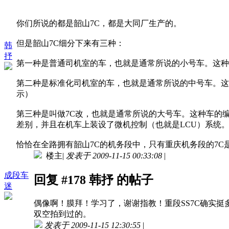
你们所说的都是韶山7C，都是大同厂生产的。
但是韶山7C细分下来有三种：
韩
抒
第一种是普通司机室的车，也就是通常所说的小号车。这种车
第二种是标准化司机室的车，也就是通常所说的中号车。这种车
示）
第三种是叫做7C改，也就是通常所说的大号车。这种车的编号
差别，并且在机车上装设了微机控制（也就是LCU）系统
恰恰在全路拥有韶山7C的机务段中，只有重庆机务段的7
楼主
|
发表于 2009-11-15 00:33:08
|
成段车
回复 #178 韩抒 的帖子
迷
偶像啊！膜拜！学习了，谢谢指教！重段SS7C确实挺多的。SS7
双空拍到过的。
发表于 2009-11-15 12:30:55
|