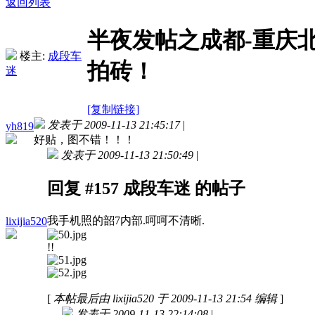
返回列表
半夜发帖之成都-重庆北
楼主:
成段车
拍砖！
迷
[复制链接]
发表于 2009-11-13 21:45:17
|
yh819
好贴，图不错！！！
发表于 2009-11-13 21:50:49
|
回复 #157 成段车迷 的帖子
我手机照的韶7内部.呵呵不清晰.
lixijia520
!!
[
本帖最后由 lixijia520 于 2009-11-13 21:54 编辑
]
发表于 2009-11-13 22:14:08
|