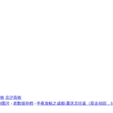
高铁
京沪高铁
创图片
›
老数据存档
›
半夜发帖之成都-重庆北往返（双去动回，SS7C