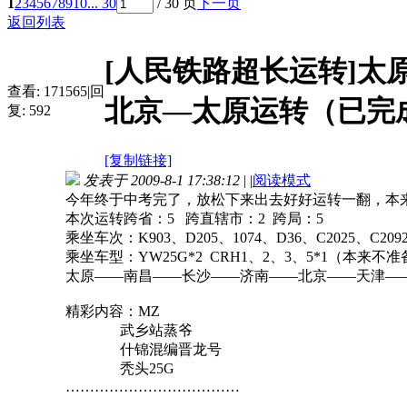
1
2
3
4
5
6
7
8
9
10
... 30
/ 30 页
下一页
返回列表
[人民铁路超长运转]
查看:
171565
|
回
北京—太原运转（已完
复:
592
[复制链接]
发表于 2009-8-1 17:38:12
|
|
阅读模式
今年终于中考完了，放松下来出去好好运转一翻，本来
本次运转跨省：5 跨直辖市：2 跨局：5
乘坐车次：K903、D205、1074、D36、C2025、C2092
乘坐车型：YW25G*2 CRH1、2、3、5*1（
太原——南昌——长沙——济南——北京——天津—
精彩内容：MZ
武乡站蒸爷
什锦混编晋龙号
秃头25G
………………………………