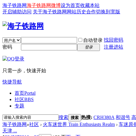
海子铁路网
海子铁路网微博
设为首页
收藏本站
开启辅助访问
关于海子铁路网
网站历史
合作
切换到宽版
找回密码
自动登录
密码
注册进站
登录
只需一步，快速开始
快捷导航
首页
Portal
社区
BBS
专题
搜索
热搜:
CRH380A
和谐号
搜索
海子铁路网
»
社区
›
火车迷世界 Train Enthusiasts Realm
›
车迷原
天津 ...