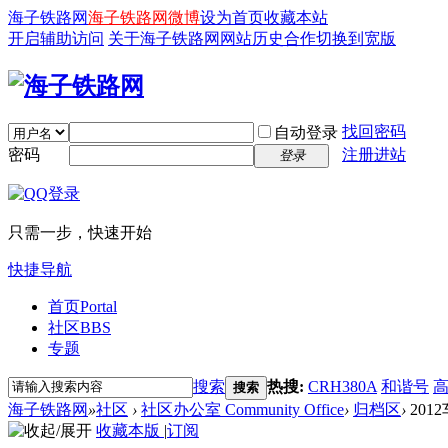
海子铁路网
海子铁路网微博
设为首页
收藏本站
开启辅助访问
关于海子铁路网
网站历史
合作
切换到宽版
找回密码
自动登录
密码
注册进站
登录
只需一步，快速开始
快捷导航
首页
Portal
社区
BBS
专题
搜索
热搜:
CRH380A
和谐号
搜索
海子铁路网
»
社区
›
社区办公室 Community Office
›
归档区
›
201
收藏本版
|
订阅