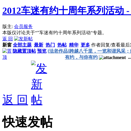
2012车迷有约十周年系列活动 
版主:
会员服务
本版仅讨论关于“”车迷有约十周年系列活动“专题。
返 回
新窗
全部主题
最新
热门
热帖
精华
更多
作者
回复/查看
最后
隐藏置顶帖
预览
[法老作品]跨越八千里，一览和谐风采
有约，与你有约
..
返 回
快速发帖